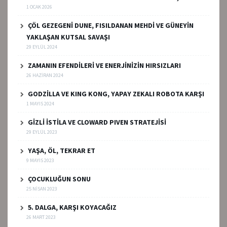
1 OCAK 2026
ÇÖL GEZEGENİ DUNE, FISILDANAN MEHDİ VE GÜNEYİN
YAKLAŞAN KUTSAL SAVAŞI
29 EYLÜL 2024
ZAMANIN EFENDİLERİ VE ENERJİNİZİN HIRSIZLARI
26 HAZIRAN 2024
GODZİLLA VE KING KONG, YAPAY ZEKALI ROBOTA KARŞI
1 MAYIS 2024
GİZLİ İSTİLA VE CLOWARD PIVEN STRATEJİSİ
29 EYLÜL 2023
YAŞA, ÖL, TEKRAR ET
9 MAYIS 2023
ÇOCUKLUĞUN SONU
25 NISAN 2023
5. DALGA, KARŞI KOYACAĞIZ
26 MART 2023