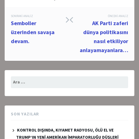
Post
SONRAKI ANALIZ
ÖNCEKI ANALIZ
Semboller
AK Parti zaferi
navigation
üzerinden savaşa
dünya politikasını
devam.
nasıl etkiliyor
anlayamayanlara…
Arama:
SON YAZILAR
KONTROL DIŞINDA, KIYAMET RADYOSU, ÖLÜ EL VE
TRUMP’IN YENİ AMERİKAN İMPARATORLUĞU DÜŞLERİ