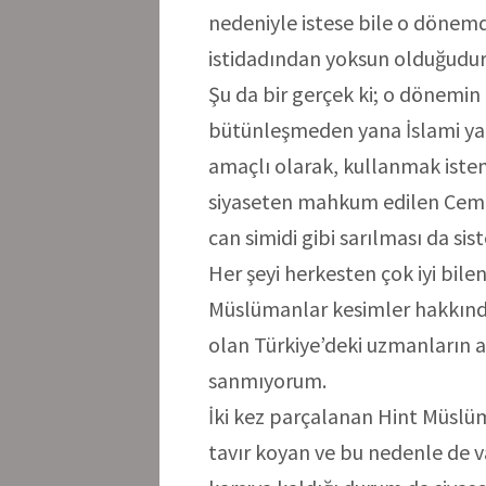
nedeniyle istese bile o dönemd
istidadından yoksun olduğudur
Şu da bir gerçek ki; o dönemin
bütünleşmeden yana İslami ya
amaçlı olarak, kullanmak istemi
siyaseten mahkum edilen Cema
can simidi gibi sarılması da siste
Her şeyi herkesten çok iyi bile
Müslümanlar kesimler hakkınd
olan Türkiye’deki uzmanların ay
sanmıyorum.
İki kez parçalanan Hint Müsl
tavır koyan ve bu nedenle de v