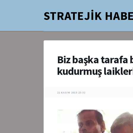
STRATEJİK HABE
Biz başka tarafa
kudurmuş laikle
21 KASIM 2015 23:32