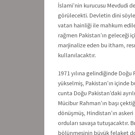
İslami’nin kurucusu Mevdudi de 
görülecekti. Devletin dini söyl
vatan hainliği ile mahkum edile
rağmen Pakistan’ın geleceği iç
marjinalize eden bu itham, res
kullanılacaktır.
1971 yılına gelindiğinde Doğu P
yükselmiş, Pakistan’ın içinde bu
cunta Doğu Pakistan’daki ayrılı
Mücibur Rahman’ın başı çektiği
dönüşmüş, Hindistan’ın askeri
orduları savaşa tutuşacaktır. B
bölünmesinin büyük felaket do