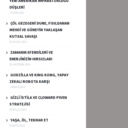
YENİ AMERİKAN İMPARATORLUĞU
DÜŞLERİ
1 OCAK 2026
ÇÖL GEZEGENİ DUNE, FISILDANAN
MEHDİ VE GÜNEYİN YAKLAŞAN
KUTSAL SAVAŞI
29 EYLÜL 2024
ZAMANIN EFENDİLERİ VE
ENERJİNİZİN HIRSIZLARI
26 HAZIRAN 2024
GODZİLLA VE KING KONG, YAPAY
ZEKALI ROBOTA KARŞI
1 MAYIS 2024
GİZLİ İSTİLA VE CLOWARD PIVEN
STRATEJİSİ
29 EYLÜL 2023
YAŞA, ÖL, TEKRAR ET
9 MAYIS 2023