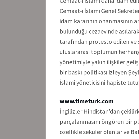
Cemaat-i İslami daha idam edil
Cemaat-i İslami Genel Sekreter
idam kararının onanmasının a
bulunduğu cezaevinde asılarak 
tarafından protesto edilen ve s
uluslararası toplumun herhangi
yönetimiyle yakın ilişkiler geli
bir baskı politikası izleyen Ş
İslami yöneticisini hapiste tutu
www.timeturk.com
İngilizler Hindistan’dan çekili
parçalanmasını öngören bir p
özellikle seküler olanlar ve Ba