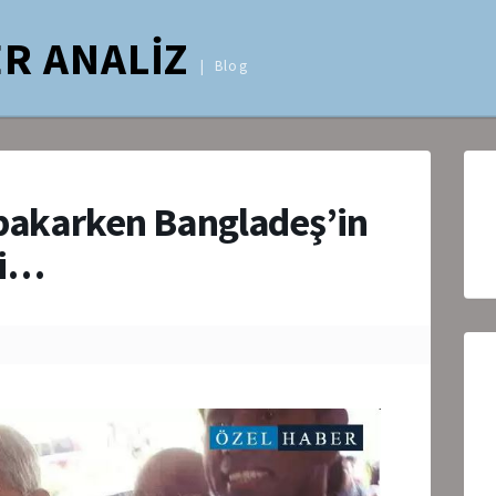
R ANALİZ
Blog
 bakarken Bangladeş’in
ri…