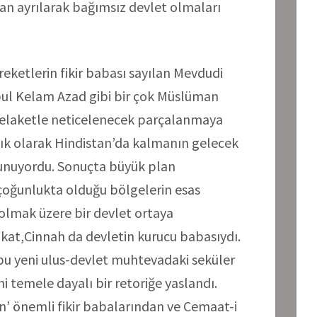
dan ayrılarak bağımsız devlet olmaları
eketlerin fikir babası sayılan Mevdudi
ul Kelam Azad gibi bir çok Müslüman
 felaketle neticelenecek parçalanmaya
zınlık olarak Hindistan’da kalmanın gelecek
vunuyordu. Sonuçta büyük plan
çoğunlukta olduğu bölgelerin esas
 olmak üzere bir devlet ortaya
ukat,Cinnah da devletin kurucu babasıydı.
li bu yeni ulus-devlet muhtevadaki seküler
i temele dayalı bir retoriğe yaslandı.
n’ önemli fikir babalarından ve Cemaat-i