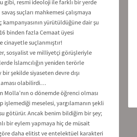
gibi, resmi ideoloji ile farklı bir yerde
a savaş suçları mahkemesi çalışmaya
inç kampanyasının yürütüldüğüne dair şu
: 16 binden fazla Cemaat üyesi
 cinayetle suçlanmıştır!
, sosyalist ve milliyetçi görüşleriyle
rde İslamcılığın yeniden terörle
y bir şekilde siyaseten devre dışı
laması olabilirdi…
en Molla’nın o dönemde öğrenci olması
eyip işlemediği meselesi, yargılamanın şekli
 su götürür. Ancak benim bildiğim bir şey;
hlı bir eylem yapmaya hiç de müsait
re daha elitist ve entelektüel karakteri