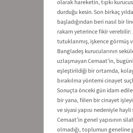
olarak hareketin, tıpkı kurucusu 
durduğu kesin. Son birkaç yıld
başladığından beri nasıl bir l
rakam yeterince fikir verebilir
tutuklanmış, işkence görmüş ve
Bangladeş kurucularının seküler
uzlaşmayan Cemaat’in, bugünle
eşleştirildiği bir ortamda, kola
bırakılma yöntemi cinayet suç
Sonuçta önceki gün idam edil
bir yana, fiilen bir cinayet işl
ve siyasi yapısı nedeniyle hayli
Cemaat’in genel yapısının sila
olmadığı, toplumun geneline gö