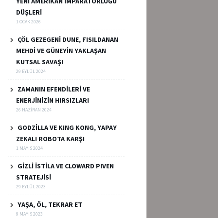
YENİ AMERİKAN İMPARATORLUĞU
DÜŞLERİ
1 OCAK 2026
ÇÖL GEZEGENİ DUNE, FISILDANAN
MEHDİ VE GÜNEYİN YAKLAŞAN
KUTSAL SAVAŞI
29 EYLÜL 2024
ZAMANIN EFENDİLERİ VE
ENERJİNİZİN HIRSIZLARI
26 HAZIRAN 2024
GODZİLLA VE KING KONG, YAPAY
ZEKALI ROBOTA KARŞI
1 MAYIS 2024
GİZLİ İSTİLA VE CLOWARD PIVEN
STRATEJİSİ
29 EYLÜL 2023
YAŞA, ÖL, TEKRAR ET
9 MAYIS 2023