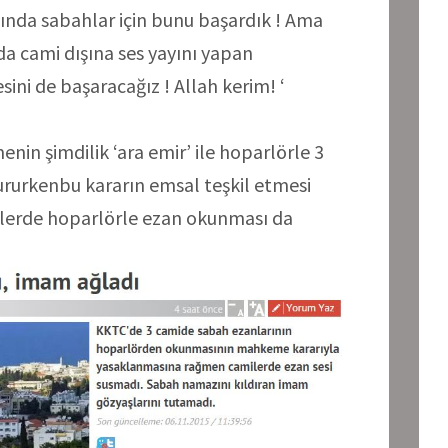
asında sabahlar için bunu başardık ! Ama
 cami dışına ses yayını yapan
ni de başaracağız ! Allah kerim! ‘
n şimdilik ‘ara emir’ ile hoparlörle 3
rurkenbu kararın emsal teşkil etmesi
lerde hoparlörle ezan okunması da