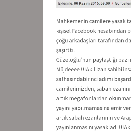
Mahkemenin camilere yasak tal
kişisel Facebook hesabından p
çoğu arkadaşları tarafından da
şaşırttı.
Güzeloğlu’nun paylaştığı bazı m
Müjdeeee !!!Akıl izan sahibi in
safhasındabirinci adımı başar
camilerimizden, sabah ezanını
artık megafonlardan okunmama
yayını yapılmamasına emir ver
artık sabah ezanlarının ve Ara
yayınlanmasını yasakladı !!!Ak