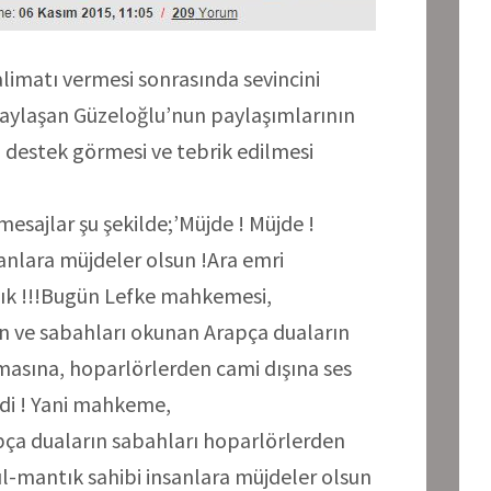
imatı vermesi sonrasında sevincini
aylaşan Güzeloğlu’nun paylaşımlarının
 destek görmesi ve tebrik edilmesi
esajlar şu şekilde;’Müjde ! Müjde !
sanlara müjdeler olsun !Ara emri
dık !!!Bugün Lefke mahkemesi,
n ve sabahları okunan Arapça duaların
sına, hoparlörlerden cami dışına ses
di ! Yani mahkeme,
pça duaların sabahları hoparlörlerden
ıl-mantık sahibi insanlara müjdeler olsun