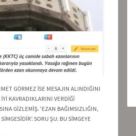
HMET GÖRMEZ İSE MESAJIN ALINDIĞINI
İYİ KAVRADIKLARINI VERDİĞİ
NA GİZLEMİŞ. ‘EZAN BAĞIMSIZLIĞIN,
SİMGESİDİR’. SORU ŞU. BU SİMGEYE