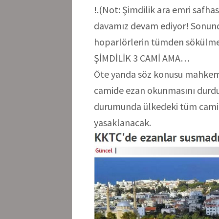
!.(Not: Şimdilik ara emri safh
davamız devam ediyor! Sonunda
hoparlörlerin tümden sökülmesi
ŞİMDİLİK 3 CAMİ AMA…
Öte yanda söz konusu mahkemeni
camide ezan okunmasını durdu
durumunda ülkedeki tüm cami
yasaklanacak.