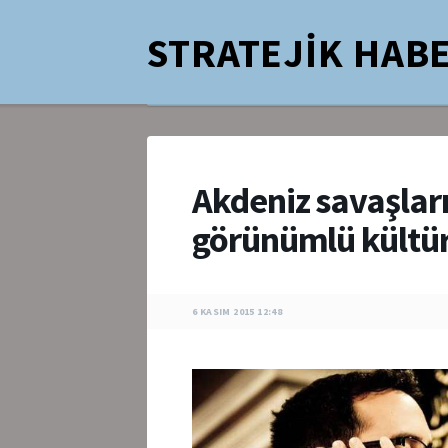
STRATEJİK HABE
Akdeniz savaşları 
görünümlü kültüre
6 KASIM 2015 12:48