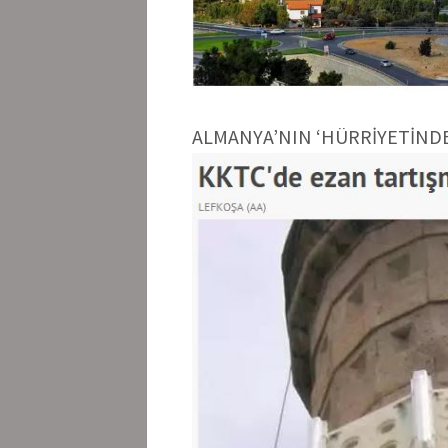
ALMANYA’NIN ‘HÜRRİYETİND