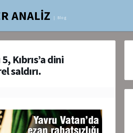
R ANALİZ
Blog
5, Kıbrıs’a dini
l saldırı.