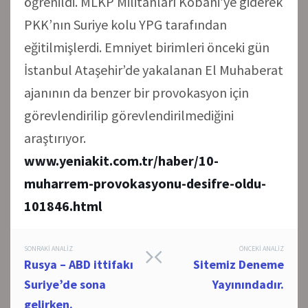
öğrenildi. MLKP Militanları Kobani’ye giderek
PKK’nın Suriye kolu YPG tarafından
eğitilmişlerdi. Emniyet birimleri önceki gün
İstanbul Ataşehir’de yakalanan El Muhaberat
ajanının da benzer bir provokasyon için
görevlendirilip görevlendirilmediğini
araştırıyor.
www.yeniakit.com.tr/haber/10-
muharrem-provokasyonu-desifre-oldu-
101846.html
Post
SONRAKI ANALIZ
ÖNCEKI ANALIZ
Rusya – ABD ittifakı
Sitemiz Deneme
navigation
Suriye’de sona
Yayınındadır.
gelirken.