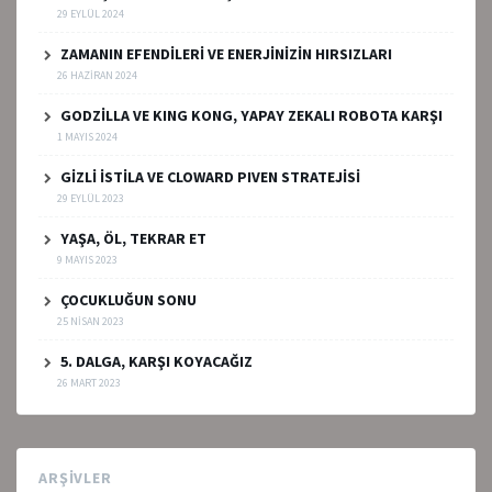
29 EYLÜL 2024
ZAMANIN EFENDİLERİ VE ENERJİNİZİN HIRSIZLARI
26 HAZIRAN 2024
GODZİLLA VE KING KONG, YAPAY ZEKALI ROBOTA KARŞI
1 MAYIS 2024
GİZLİ İSTİLA VE CLOWARD PIVEN STRATEJİSİ
29 EYLÜL 2023
YAŞA, ÖL, TEKRAR ET
9 MAYIS 2023
ÇOCUKLUĞUN SONU
25 NISAN 2023
5. DALGA, KARŞI KOYACAĞIZ
26 MART 2023
ARŞIVLER