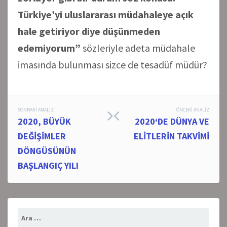
Türkiye’yi uluslararası müdahaleye açık
hale getiriyor diye düşünmeden
edemiyorum”
sözleriyle adeta müdahale
imasında bulunması sizce de tesadüf müdür?
Post
SONRAKI ANALIZ
ÖNCEKI ANALIZ
2020, BÜYÜK
2020‘DE DÜNYA VE
navigation
DEĞİŞİMLER
ELİTLERİN TAKVİMİ
DÖNGÜSÜNÜN
BAŞLANGIÇ YILI
Arama: