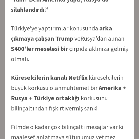
silahlandırdı.”
Türkiye’ye yaptırımlar konusunda
arka
çıkmaya çalışan Trump
veRusya’dan alınan
S400’ler meselesi bir
çırpıda aklınıza gelmiş
olmalı.
Küreselcilerin kanalı Netflix
küreselcilerin
büyük korkusu olanmuhtemel bir
Amerika +
Rusya + Türkiye ortaklığı
korkusunu
bilinçaltından fışkırtıvermiş sanki.
Filmde o kadar çok bilinçaltı mesajlar var ki
maalesef anlatmaya sütunumuz yetmez.