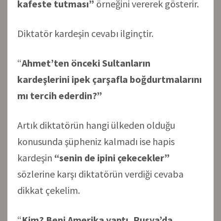
kafeste tutması”
örneğini vererek gösterir.
Diktatör kardeşin cevabı ilginçtir.
“
Ahmet’ten önceki Sultanların
kardeşlerini ipek çarşafla boğdurtmalarını
mı tercih ederdin?”
Artık diktatörün hangi ülkeden olduğu
konusunda şüpheniz kalmadı ise hapis
kardeşin
“senin de ipini çekecekler”
sözlerine karşı diktatörün verdiği cevaba
dikkat çekelim.
“
Kim? Beni Amerika yaptı, Rusya’da