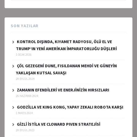
SON YAZILAR
KONTROL DIŞINDA, KIYAMET RADYOSU, ÖLÜ EL VE
TRUMP’IN YENİ AMERİKAN İMPARATORLUĞU DÜŞLERİ
1 OCAK 2026
ÇÖL GEZEGENİ DUNE, FISILDANAN MEHDİ VE GÜNEYİN
YAKLAŞAN KUTSAL SAVAŞI
29 EYLÜL 2024
ZAMANIN EFENDİLERİ VE ENERJİNİZİN HIRSIZLARI
26 HAZIRAN 2024
GODZİLLA VE KING KONG, YAPAY ZEKALI ROBOTA KARŞI
1 MAYIS 2024
GİZLİ İSTİLA VE CLOWARD PIVEN STRATEJİSİ
29 EYLÜL 2023