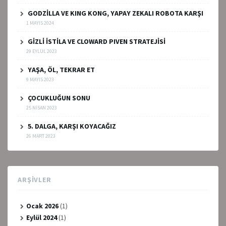
GODZİLLA VE KING KONG, YAPAY ZEKALI ROBOTA KARŞI
1 MAYIS 2024
GİZLİ İSTİLA VE CLOWARD PIVEN STRATEJİSİ
29 EYLÜL 2023
YAŞA, ÖL, TEKRAR ET
9 MAYIS 2023
ÇOCUKLUĞUN SONU
25 NISAN 2023
5. DALGA, KARŞI KOYACAĞIZ
26 MART 2023
ARŞIVLER
Ocak 2026
(1)
Eylül 2024
(1)