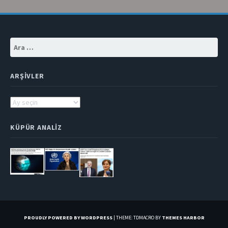
Arama:
ARŞIVLER
Arşivler
KÜPÜR ANALIZ
PROUDLY POWERED BY WORDPRESS
|
THEME: TDMACRO BY
THEMES HARBOR