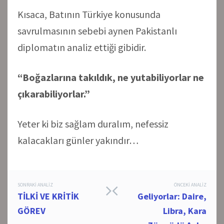
Kısaca, Batının Türkiye konusunda
savrulmasının sebebi aynen Pakistanlı
diplomatın analiz ettiği gibidir.
“Boğazlarına takıldık, ne yutabiliyorlar ne
çıkarabiliyorlar.”
Yeter ki biz sağlam duralım, nefessiz
kalacakları günler yakındır…
Post
SONRAKI ANALIZ
ÖNCEKI ANALIZ
TİLKİ VE KRİTİK
Geliyorlar: Daire,
navigation
GÖREV
Libra, Kara