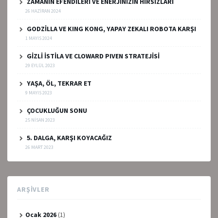
ZAMANIN EFENDİLERİ VE ENERJİNİZİN HIRSIZLARI
26 HAZIRAN 2024
GODZİLLA VE KING KONG, YAPAY ZEKALI ROBOTA KARŞI
1 MAYIS 2024
GİZLİ İSTİLA VE CLOWARD PIVEN STRATEJİSİ
29 EYLÜL 2023
YAŞA, ÖL, TEKRAR ET
9 MAYIS 2023
ÇOCUKLUĞUN SONU
25 NISAN 2023
5. DALGA, KARŞI KOYACAĞIZ
26 MART 2023
ARŞIVLER
Ocak 2026
(1)