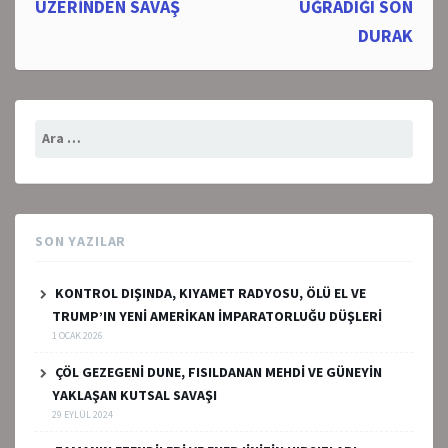
navigation
ÜZERİNDEN SAVAŞ
UĞRADIĞI SON
DURAK
Arama:
SON YAZILAR
KONTROL DIŞINDA, KIYAMET RADYOSU, ÖLÜ EL VE
TRUMP’IN YENİ AMERİKAN İMPARATORLUĞU DÜŞLERİ
1 OCAK 2026
ÇÖL GEZEGENİ DUNE, FISILDANAN MEHDİ VE GÜNEYİN
YAKLAŞAN KUTSAL SAVAŞI
29 EYLÜL 2024