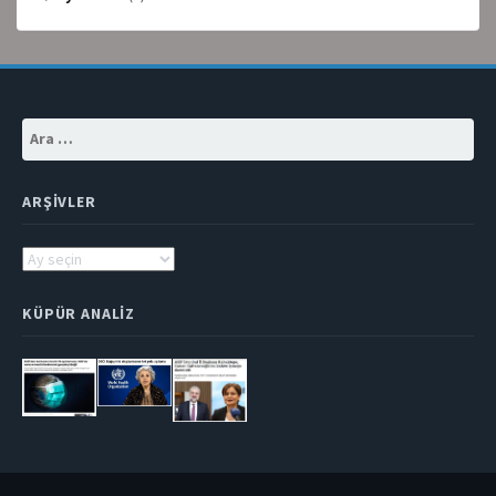
Arama:
ARŞIVLER
Arşivler
KÜPÜR ANALIZ