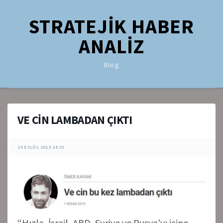
STRATEJİK HABER
ANALİZ
Blog
VE CİN LAMBADAN ÇIKTI
14 EYLÜL 2019 14:33
“Hızla, İsrail, ABD, Suriye ve Rusya’yı içine