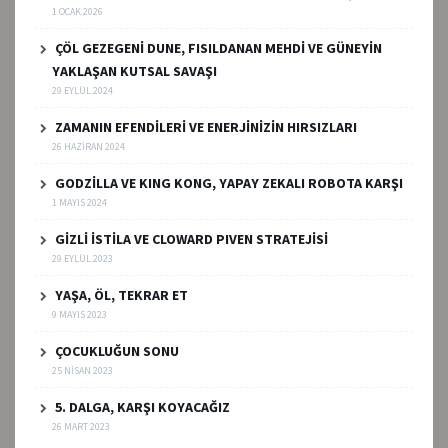
1 OCAK 2026
ÇÖL GEZEGENİ DUNE, FISILDANAN MEHDİ VE GÜNEYİN
YAKLAŞAN KUTSAL SAVAŞI
29 EYLÜL 2024
ZAMANIN EFENDİLERİ VE ENERJİNİZİN HIRSIZLARI
26 HAZIRAN 2024
GODZİLLA VE KING KONG, YAPAY ZEKALI ROBOTA KARŞI
1 MAYIS 2024
GİZLİ İSTİLA VE CLOWARD PIVEN STRATEJİSİ
29 EYLÜL 2023
YAŞA, ÖL, TEKRAR ET
9 MAYIS 2023
ÇOCUKLUĞUN SONU
25 NISAN 2023
5. DALGA, KARŞI KOYACAĞIZ
26 MART 2023