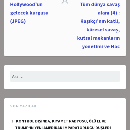
Post
Hollywood’un
Tüm dünya savaş
navigation
gelecek kurgusu
alanı (4) :
(JPEG)
Kaşıkçı’nın katli,
küresel savaş,
kutsal mekanların
yönetimi ve Hac
Arama:
SON YAZILAR
KONTROL DIŞINDA, KIYAMET RADYOSU, ÖLÜ EL VE
TRUMP’IN YENİ AMERİKAN İMPARATORLUĞU DÜŞLERİ