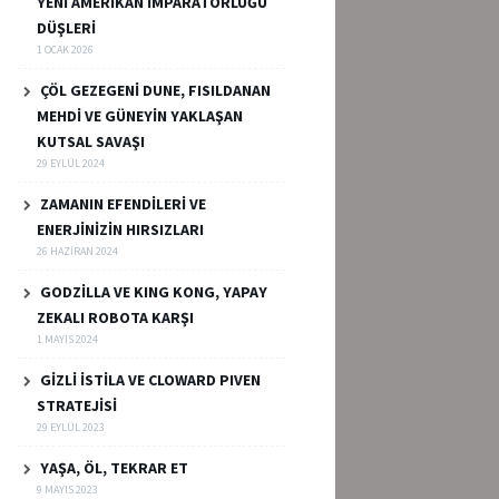
YENİ AMERİKAN İMPARATORLUĞU
DÜŞLERİ
1 OCAK 2026
ÇÖL GEZEGENİ DUNE, FISILDANAN
MEHDİ VE GÜNEYİN YAKLAŞAN
KUTSAL SAVAŞI
29 EYLÜL 2024
ZAMANIN EFENDİLERİ VE
ENERJİNİZİN HIRSIZLARI
26 HAZIRAN 2024
GODZİLLA VE KING KONG, YAPAY
ZEKALI ROBOTA KARŞI
1 MAYIS 2024
GİZLİ İSTİLA VE CLOWARD PIVEN
STRATEJİSİ
29 EYLÜL 2023
YAŞA, ÖL, TEKRAR ET
9 MAYIS 2023