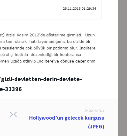
izli-devletten-derin-devlete-
le-31396
ÖNCEKI ANALIZ
Hollywood’un gelecek kurgusu
(JPEG)