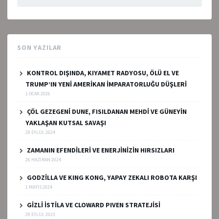
SON YAZILAR
KONTROL DIŞINDA, KIYAMET RADYOSU, ÖLÜ EL VE
TRUMP’IN YENİ AMERİKAN İMPARATORLUĞU DÜŞLERİ
1 OCAK 2026
ÇÖL GEZEGENİ DUNE, FISILDANAN MEHDİ VE GÜNEYİN
YAKLAŞAN KUTSAL SAVAŞI
29 EYLÜL 2024
ZAMANIN EFENDİLERİ VE ENERJİNİZİN HIRSIZLARI
26 HAZIRAN 2024
GODZİLLA VE KING KONG, YAPAY ZEKALI ROBOTA KARŞI
1 MAYIS 2024
GİZLİ İSTİLA VE CLOWARD PIVEN STRATEJİSİ
29 EYLÜL 2023