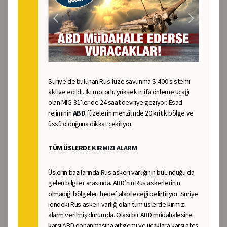
Suriye’de bulunan Rus füze savunma S-400 sistemi
aktive edildi. İki motorlu yüksek irtifa önleme uçağı
olan MIG-31’ler de 24 saat devriye geziyor. Esad
rejiminin
ABD
füzelerin menzilinde 20 kritik bölge ve
üssü olduğuna dikkat çekiliyor.
TÜM ÜSLERDE
KIRMIZI ALARM
Üslerin bazılarında Rus askeri varlığının bulunduğu da
gelen bilgiler arasında. ABD’nin Rus askerlerinin
olmadığı bölgeleri hedef alabileceği belirtiliyor. Suriye
içindeki Rus askeri varlığı olan tüm üslerde kırmızı
alarm verilmiş durumda. Olası bir ABD müdahalesine
karşı ABD donanmasına ait gemi ve uçaklara karşı ateş