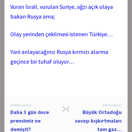
Vuran İsrail, vurulan Suriye, ağzı açık olaya
bakan Rusya ama;
Olay yerinden çekilmesi istenen Türkiye…
Yani anlayacağınız Rusya kırmızı alarma
geçince bir tuhaf oluyor…
Post
SONRAKI ANALIZ
ÖNCEKI ANALIZ
Daha 3 gün önce
Büyük Ortadoğu
navigation
prensimiz ne
savaşı kışkırtmaları
demişti?
tam gaz…