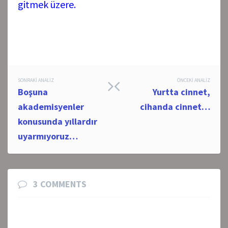
gitmek üzere.
Post
SONRAKI ANALIZ
ÖNCEKI ANALIZ
Boşuna
Yurtta cinnet,
navigation
akademisyenler
cihanda cinnet…
konusunda yıllardır
uyarmıyoruz…
3 COMMENTS