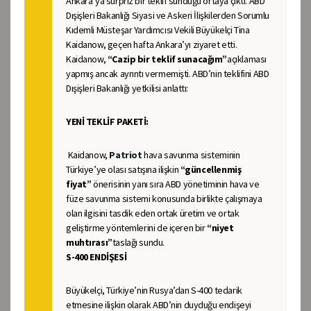
Ankara’ya sürpriz bir teklif sunduğu ortaya çıktı. ABD
Dışişleri Bakanlığı Siyasi ve Askeri İlişkilerden Sorumlu
Kıdemli Müsteşar Yardımcısı Vekili Büyükelçi Tina
Kaidanow, geçen hafta Ankara’yı ziyaret etti.
Kaidanow,
“Cazip bir teklif sunacağım”
açıklaması
yapmış ancak ayrıntı vermemişti. ABD’nin teklifini ABD
Dışişleri Bakanlığı yetkilisi anlattı:
YENİ TEKLİF PAKETİ:
Kaidanow,
Patriot
hava savunma sisteminin
Türkiye’ye olası satışına ilişkin
“güncellenmiş
fiyat”
önerisinin yanı sıra ABD yönetiminin hava ve
füze savunma sistemi konusunda birlikte çalışmaya
olan ilgisini tasdik eden ortak üretim ve ortak
geliştirme yöntemlerini de içeren bir
“niyet
muhtırası”
taslağı sundu.
S-400 ENDİŞESİ
Büyükelçi, Türkiye’nin Rusya’dan S-400 tedarik
etmesine ilişkin olarak ABD’nin duyduğu endişeyi