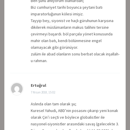
Ben şunu anlıyorum olanlardan;
Biz cumhuriyet tarihi boyunca şeytani batı
imparatorluğunun kölesi imişiz.
Tayyip bey, siyonist ve haçlı güruhunun karşısına
dikilerek müslümanların makus talihini tersine
çevirmeyi başardı. böl parçala yönet konusunda
mahir olan batı, kendi bölünmesine engel
olamayacak gibi görünüyor.
zulüm ile abad olanların sonu berbat olacak inşallah-
u rahman.
Ertuğrul
7 Nisan 2018, 15:02
Aslında olan tam olarak şu;
Kuresel Yahudi, ABD’nin posasını çıkarıp yeni konak
olarak Çin’i seçti ve böylece globalistler ile
nasyonel-siyonistler arasındaki savaş (gelecekte 3.