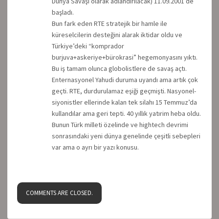
Dünya Savaşı olarak adlandırılacak) 11.09.2001 de
başladı.
Bun fark eden RTE stratejik bir hamle ile
küreselcilerin desteğini alarak iktidar oldu ve
Türkiye’deki “komprador
burjuva+askeriye+bürokrasi” hegemonyasını yıktı.
Bu iş tamam olunca globolistlere de savaş açtı.
Enternasyonel Yahudi duruma uyandı ama artık çok
geçti. RTE, durdurulamaz eşiği geçmişti. Nasyonel-
siyonistler ellerinde kalan tek silahı 15 Temmuz’da
kullandılar ama geri tepti. 40 yıllık yatırim heba oldu.
Bunun Türk milleti özelinde ve hightech devrimi
sonrasındaki yeni dünya genelinde çeşitli sebepleri
var ama o ayrı bir yazı konusu.
COMMENTS ARE CLOSED.