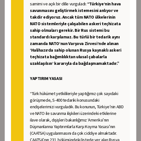
samimi ve açık bir dille vurguladı:
“Türkiye’nin hava
savunmasını geliştirmek istemesini anlıyor ve
takdir ediyoruz. Ancak tüm NATO ülkelerinin
NATO sistemleriyle çalışabilen askeri teçhizata
sahip olmaları gerekir. Bir Rus sistemi bu
standardı karşılamaz. Bu türlü bir tedarik aynı
zamanda NATO’nun Varşova Zirvesi’nde alınan
‘Halihazırda sahip olunan Rusya kaynaklı askeri
teçhizata bağımlılıktan ulusal çabalarla
uzaklaşılsın’ kararıyla da bağdaşmamaktadır.”
YAPTIRIM YASASI
“Türk hükümet yetkilileriyle yaptığımız çok sayıdaki
görüşmede, S-400 tedariki konusundaki
endişelerimizi vurguladık. Bu konunun, Türkiye’nin ABD
ve NATO ile savunma ilişkileri üzerindeki etkilerine
ilave olarak, dışişleri bakanlığımız ‘Amerika’nın
Düşmanlarına Yaptırımlarla Karşı Koyma Yasası’nın
(CAATSA) uygulanmasını da çok ciddiye almaktadır.
CAATSA’nın 231. bölümündeki listede yer alan Rusya