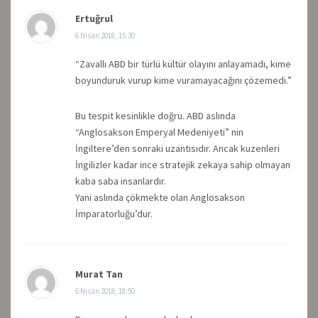
Ertuğrul
6 Nisan 2018, 15:30
“Zavallı ABD bir türlü kültür olayını anlayamadı, kime
boyunduruk vurup kime vuramayacağını çözemedi.”
Bu tespit kesinlikle doğru. ABD aslında
“Anglosakson Emperyal Medeniyeti” nin
İngiltere’den sonraki uzantısıdır. Ancak kuzenleri
İngilizler kadar ince stratejik zekaya sahip olmayan
kaba saba insanlardır.
Yani aslında çökmekte olan Anglosakson
İmparatorluğu’dur.
Murat Tan
6 Nisan 2018, 18:50