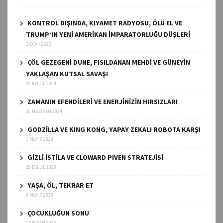
KONTROL DIŞINDA, KIYAMET RADYOSU, ÖLÜ EL VE
TRUMP’IN YENİ AMERİKAN İMPARATORLUĞU DÜŞLERİ
1 OCAK 2026
ÇÖL GEZEGENİ DUNE, FISILDANAN MEHDİ VE GÜNEYİN
YAKLAŞAN KUTSAL SAVAŞI
29 EYLÜL 2024
ZAMANIN EFENDİLERİ VE ENERJİNİZİN HIRSIZLARI
26 HAZIRAN 2024
GODZİLLA VE KING KONG, YAPAY ZEKALI ROBOTA KARŞI
1 MAYIS 2024
GİZLİ İSTİLA VE CLOWARD PIVEN STRATEJİSİ
29 EYLÜL 2023
YAŞA, ÖL, TEKRAR ET
9 MAYIS 2023
ÇOCUKLUĞUN SONU
25 NISAN 2023