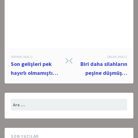
Post
SONRAKI ANALIZ
ÖNCEKI ANALIZ
Son gelişleri pek
Biri daha silahların
navigation
hayırlı olmamıştı…
peşine düşmüş…
Arama:
SON YAZILAR