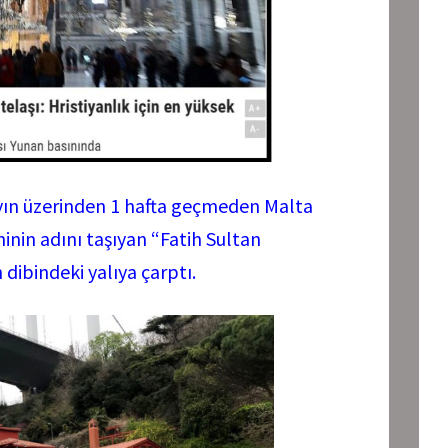
ayın üzerinden 1 hafta geçmeden Malta
hinin adını taşıyan “Fatih Sultan
ibindeki yalıya çarptı.