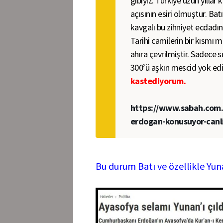
gibiyiz. Türkiye uzun yıllar 
açısının esiri olmuştur. Bat
kavgalı bu zihniyet ecdadın
Tarihi camilerin bir kısmı 
ahıra çevrilmiştir. Sadece 
300’ü aşkın mescid yok edi
kastediyorum.
https://www.sabah.com
erdogan-konusuyor-canl
Bu durum Batı ve özellikle Yun