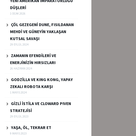
YENİ AMERİKAN İMPARATORLUĞU
DÜŞLERİ
1 OCAK 2026
ÇÖL GEZEGENİ DUNE, FISILDANAN
MEHDİ VE GÜNEYİN YAKLAŞAN
KUTSAL SAVAŞI
29 EYLÜL 2024
ZAMANIN EFENDİLERİ VE
ENERJİNİZİN HIRSIZLARI
26 HAZIRAN 2024
GODZİLLA VE KING KONG, YAPAY
ZEKALI ROBOTA KARŞI
1 MAYIS 2024
GİZLİ İSTİLA VE CLOWARD PIVEN
STRATEJİSİ
29 EYLÜL 2023
YAŞA, ÖL, TEKRAR ET
9 MAYIS 2023