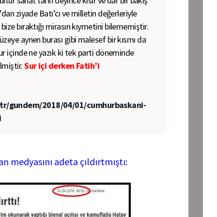
kültür sanat tarih deyince kısır ve dar bir bakış
ı’dan ziyade Batı’cı ve milletin değerleriyle
 bize bıraktığı mirasın kıymetini bilememiştir.
müzeye aynen burası gibi malesef bir kısmı da
sur içinde ne yazık ki tek parti döneminde
lmiştir.
Sur içi derken Fatih’i
.tr/gundem/2018/04/01/cumhurbaskani-
i
an medyasını adeta çıldırtmıştı: