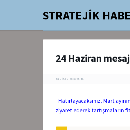
STRATEJİK HABE
24 Haziran mesa
18 NISAN 2018 22:40
Hatırlayacaksınız, Mart ayını
ziyaret ederek tartışmaların fit