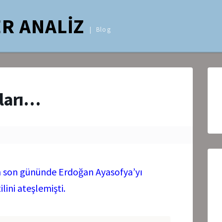
R ANALİZ
Blog
jları…
n son gününde Erdoğan Ayasofya’yı
ilini ateşlemişti.