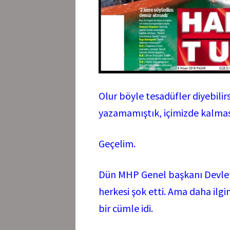
Olur böyle tesadüfler diyebilirs
yazamamıştık, içimizde kalmas
Geçelim.
Dün MHP Genel başkanı Devlet 
herkesi şok etti. Ama daha ilgi
bir cümle idi.