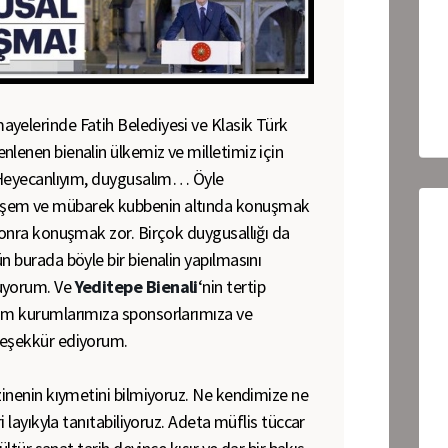
yelerinde Fatih Belediyesi ve Klasik Türk
nlenen bienalin ülkemiz ve milletimiz için
. Heyecanlıyım, duygusalım… Öyle
şem ve mübarek kubbenin altında konuşmak
 sonra konuşmak zor. Birçok duygusallığı da
n burada böyle bir bienalin yapılmasını
luyorum. Ve
Yeditepe Bienali
‘nin tertip
tüm kurumlarımıza sponsorlarımıza ve
teşekkür ediyorum.
zinenin kıymetini bilmiyoruz. Ne kendimize ne
ri layıkyla tanıtabiliyoruz. Adeta müflis tüccar