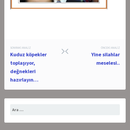
Post
SONRAKI ANALIZ
ÖNCEKI ANALIZ
Kuduz köpekler
Yine silahlar
navigation
toplaşıyor,
meselesi..
değnekleri
hazırlayın…
Arama: