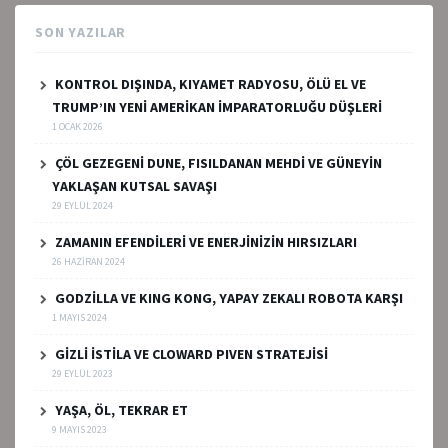
SON YAZILAR
KONTROL DIŞINDA, KIYAMET RADYOSU, ÖLÜ EL VE
TRUMP’IN YENİ AMERİKAN İMPARATORLUĞU DÜŞLERİ
1 OCAK 2026
ÇÖL GEZEGENİ DUNE, FISILDANAN MEHDİ VE GÜNEYİN
YAKLAŞAN KUTSAL SAVAŞI
29 EYLÜL 2024
ZAMANIN EFENDİLERİ VE ENERJİNİZİN HIRSIZLARI
26 HAZIRAN 2024
GODZİLLA VE KING KONG, YAPAY ZEKALI ROBOTA KARŞI
1 MAYIS 2024
GİZLİ İSTİLA VE CLOWARD PIVEN STRATEJİSİ
29 EYLÜL 2023
YAŞA, ÖL, TEKRAR ET
9 MAYIS 2023