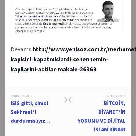
Devamı:
http://www.yenisoz.com.tr/merhamet
kapisini-kapatmislardi-cehennemin-
kapilarini-actilar-makale-26369
Post
SONRAKI ANALIZ
ÖNCEKI ANALIZ
ISIS gitti, şimdi
BİTCOİN,
navigation
Sekhmet’i
DİYANET’İN
durdurmalıyız…
YORUMU VE DİJİTAL
İSLAM DİNARI