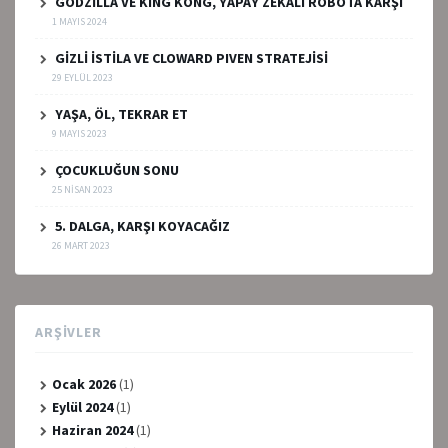
GODZİLLA VE KING KONG, YAPAY ZEKALI ROBOTA KARŞI
1 MAYIS 2024
GİZLİ İSTİLA VE CLOWARD PIVEN STRATEJİSİ
29 EYLÜL 2023
YAŞA, ÖL, TEKRAR ET
9 MAYIS 2023
ÇOCUKLUĞUN SONU
25 NISAN 2023
5. DALGA, KARŞI KOYACAĞIZ
26 MART 2023
ARŞIVLER
Ocak 2026
(1)
Eylül 2024
(1)
Haziran 2024
(1)