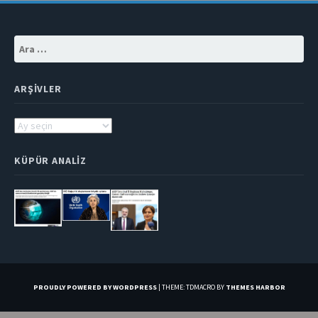
Arama:
ARŞIVLER
Arşivler
KÜPÜR ANALIZ
PROUDLY POWERED BY WORDPRESS
|
THEME: TDMACRO BY
THEMES HARBOR