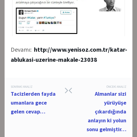
Devamı:
http://www.yenisoz.com.tr/katar-
ablukasi-uzerine-makale-23038
Post
SONRAKI ANALIZ
ÖNCEKI ANALIZ
Tacizlerden fayda
Almanlar sizi
navigation
umanlara gece
yürüyüşe
gelen cevap…
çıkardığında
anlayın ki yolun
sonu gelmiştir…