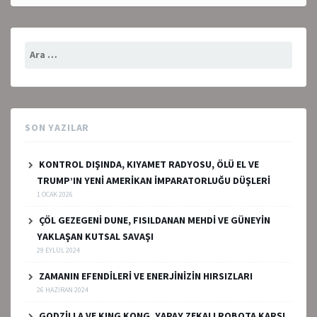
Arama:
SON YAZILAR
KONTROL DIŞINDA, KIYAMET RADYOSU, ÖLÜ EL VE
TRUMP’IN YENİ AMERİKAN İMPARATORLUĞU DÜŞLERİ
1 OCAK 2026
ÇÖL GEZEGENİ DUNE, FISILDANAN MEHDİ VE GÜNEYİN
YAKLAŞAN KUTSAL SAVAŞI
29 EYLÜL 2024
ZAMANIN EFENDİLERİ VE ENERJİNİZİN HIRSIZLARI
26 HAZIRAN 2024
GODZİLLA VE KING KONG, YAPAY ZEKALI ROBOTA KARŞI