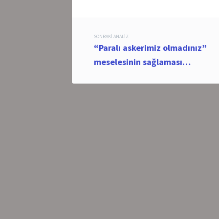
Post
SONRAKI ANALIZ
“Paralı askerimiz olmadınız”
navigation
meselesinin sağlaması…