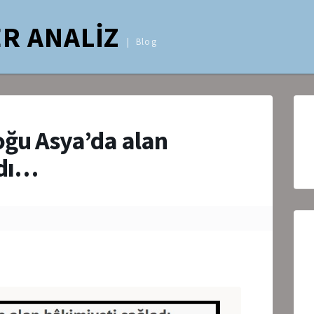
R ANALİZ
Blog
ğu Asya’da alan
adı…