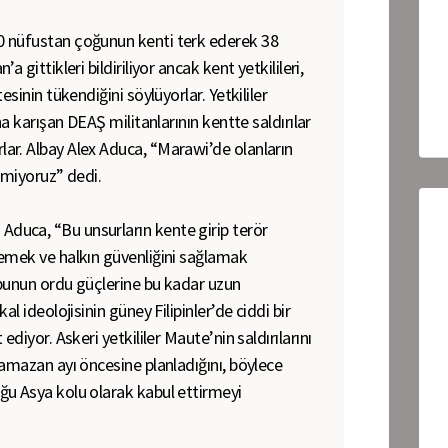
 nüfustan çoğunun kenti terk ederek 38
 gittikleri bildiriliyor ancak kent yetkilileri,
esinin tükendiğini söylüyorlar. Yetkililer
na karışan DEAŞ militanlarının kentte saldırılar
r. Albay Alex Aduca, “Marawi’de olanların
emiyoruz” dedi.
uca, “Bu unsurların kente girip terör
emek ve halkın güvenliğini sağlamak
unun ordu güçlerine bu kadar uzun
l ideolojisinin güney Filipinler’de ciddi bir
 ediyor.
Askeri yetkililer Maute’nin saldırılarını
amazan ayı öncesine planladığını, böylece
u Asya kolu olarak kabul ettirmeyi