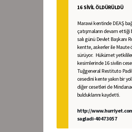
16 SİVİL ÖLDÜRÜLDÜ
Marawi kentinde DEAŞ bağla
çatışmaların devam ettiği bi
salı günü Devlet Başkanı Ro
kentte, askerler ile Maute
sürüyor. Hükümet yetkilileri
kesimlerinde 16 sivilin ces
Tuğgeneral Restituto Padill
cesedini kente yakın bir y
diğer cesetleri de Mindana
bulduklarını kaydetti.
http://www.hurriyet.com.
sagladi-40473057