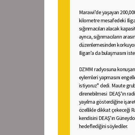
Marawi’de yaşayan 200,000
kilometre mesafedeki Iligan’a
sığınmacıları alacak kapasit
ayrıca, sığınmacıların arası
düzenlemesinden korkuyorla
Iligan’a da bulaşmasını ist
DZMM radyosuna konuşan Ad
eylemleri yapmasını engell
istiyoruz” dedi.
Maute grub
direnebilmesi DEAŞ’ın radika
yayılma gösterdiğine işaret
özellikle dikkat çekeceği R
kendisini DEAŞ’ın Güneydoğ
hedeflediğini söylediler.