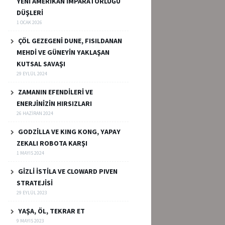
YENİ AMERİKAN İMPARATORLUĞU
DÜŞLERİ
1 OCAK 2026
ÇÖL GEZEGENİ DUNE, FISILDANAN
MEHDİ VE GÜNEYİN YAKLAŞAN
KUTSAL SAVAŞI
29 EYLÜL 2024
ZAMANIN EFENDİLERİ VE
ENERJİNİZİN HIRSIZLARI
26 HAZIRAN 2024
GODZİLLA VE KING KONG, YAPAY
ZEKALI ROBOTA KARŞI
1 MAYIS 2024
GİZLİ İSTİLA VE CLOWARD PIVEN
STRATEJİSİ
29 EYLÜL 2023
YAŞA, ÖL, TEKRAR ET
9 MAYIS 2023