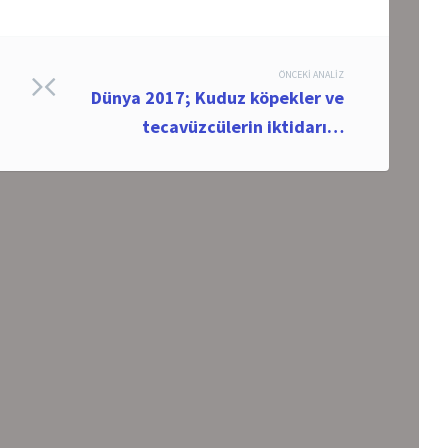
ÖNCEKI ANALIZ
Dünya 2017; Kuduz köpekler ve
tecavüzcülerin iktidarı…