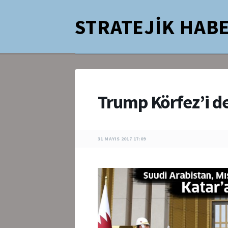
STRATEJİK HABE
Trump Körfez’i d
31 MAYIS 2017 17:09