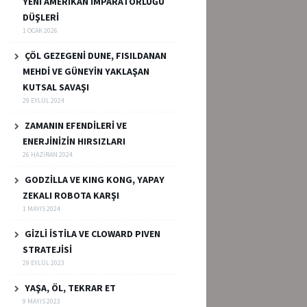
YENİ AMERİKAN İMPARATORLUĞU
DÜŞLERİ
1 OCAK 2026
ÇÖL GEZEGENİ DUNE, FISILDANAN
MEHDİ VE GÜNEYİN YAKLAŞAN
KUTSAL SAVAŞI
29 EYLÜL 2024
ZAMANIN EFENDİLERİ VE
ENERJİNİZİN HIRSIZLARI
26 HAZIRAN 2024
GODZİLLA VE KING KONG, YAPAY
ZEKALI ROBOTA KARŞI
1 MAYIS 2024
GİZLİ İSTİLA VE CLOWARD PIVEN
STRATEJİSİ
29 EYLÜL 2023
YAŞA, ÖL, TEKRAR ET
9 MAYIS 2023