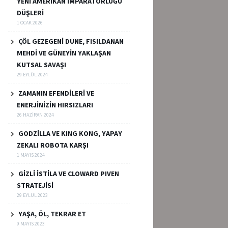
YENİ AMERİKAN İMPARATORLUĞU
DÜŞLERİ
1 OCAK 2026
ÇÖL GEZEGENİ DUNE, FISILDANAN
MEHDİ VE GÜNEYİN YAKLAŞAN
KUTSAL SAVAŞI
29 EYLÜL 2024
ZAMANIN EFENDİLERİ VE
ENERJİNİZİN HIRSIZLARI
26 HAZIRAN 2024
GODZİLLA VE KING KONG, YAPAY
ZEKALI ROBOTA KARŞI
1 MAYIS 2024
GİZLİ İSTİLA VE CLOWARD PIVEN
STRATEJİSİ
29 EYLÜL 2023
YAŞA, ÖL, TEKRAR ET
9 MAYIS 2023