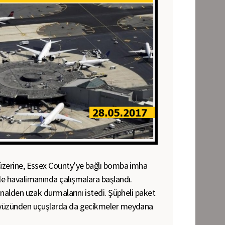
 üzerine, Essex County’ye bağlı bomba imha
ile havalimanında çalışmalara başlandı.
minalden uzak durmalarını istedi. Şüpheli paket
’ yüzünden uçuşlarda da gecikmeler meydana