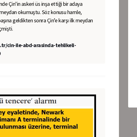
de Çin’in askeri üs inşa ettiği bir adaya
e meydan okumuştu. Söz konusu hamle,
şına geldikten sonra Çin’e karşı ilk meydan
mişti.
r/cin-ile-abd-arasinda-tehlikeli-
0