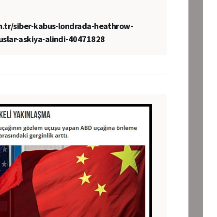
.tr/siber-kabus-londrada-heathrow-
slar-askiya-alindi-40471828