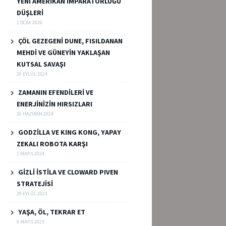
YENİ AMERİKAN İMPARATORLUĞU
DÜŞLERİ
1 OCAK 2026
ÇÖL GEZEGENİ DUNE, FISILDANAN
MEHDİ VE GÜNEYİN YAKLAŞAN
KUTSAL SAVAŞI
29 EYLÜL 2024
ZAMANIN EFENDİLERİ VE
ENERJİNİZİN HIRSIZLARI
26 HAZIRAN 2024
GODZİLLA VE KING KONG, YAPAY
ZEKALI ROBOTA KARŞI
1 MAYIS 2024
GİZLİ İSTİLA VE CLOWARD PIVEN
STRATEJİSİ
29 EYLÜL 2023
YAŞA, ÖL, TEKRAR ET
9 MAYIS 2023