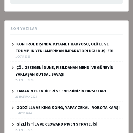
SON YAZILAR
KONTROL DIŞINDA, KIYAMET RADYOSU, ÖLÜ EL VE
TRUMP’IN YENİ AMERİKAN İMPARATORLUĞU DÜŞLERİ
1 OCAK 2026
ÇÖL GEZEGENİ DUNE, FISILDANAN MEHDİ VE GÜNEYİN
YAKLAŞAN KUTSAL SAVAŞI
29 EYLÜL 2024
ZAMANIN EFENDİLERİ VE ENERJİNİZİN HIRSIZLARI
26 HAZIRAN 2024
GODZİLLA VE KING KONG, YAPAY ZEKALI ROBOTA KARŞI
1 MAYIS 2024
GİZLİ İSTİLA VE CLOWARD PIVEN STRATEJİSİ
29 EYLÜL 2023