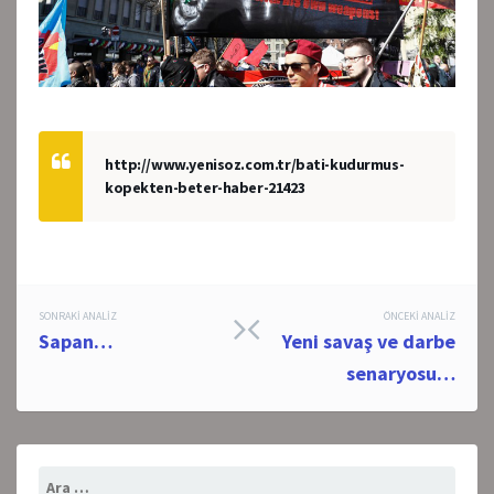
http://www.yenisoz.com.tr/bati-kudurmus-
kopekten-beter-haber-21423
Post
SONRAKI ANALIZ
ÖNCEKI ANALIZ
Sapan…
Yeni savaş ve darbe
navigation
senaryosu…
Arama: