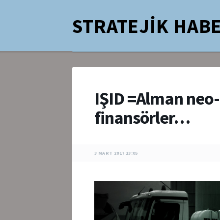
STRATEJİK HABE
IŞID =Alman neo-n
finansörler…
3 MART 2017 13:05