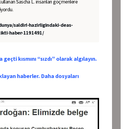
ullanan Sascha L. insanları göçmenlere
iyordu.
unya/saldiri-hazirligindaki-deas-
cikti-haber-1191491/
 geçti kısmını “sızdı” olarak algılayın.
ıklayan haberler. Daha dosyaları