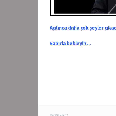
Açılınca daha çok şeyler çıka
Sabırla bekleyin…
SONRAKI ANALIZ