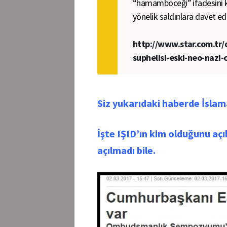
“hamamböceği” ifadesini k
yönelik saldırılara davet ed
http://www.star.com.tr/d
suphelisi-eski-neo-nazi-
Siz yukarıdaki haberde İslama
İşte IŞID’ın kim olduğunu aç
açılmadı bile.