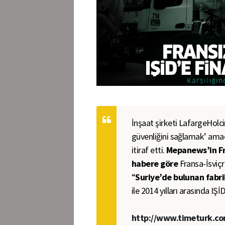
İnşaat şirketi LafargeHolc
güvenliğini sağlamak’ amacı
itiraf etti.
Mepanews’in Fr
habere göre
Fransa-İsviçr
“
Suriye’de bulunan fabr
ile 2014 yılları arasında IŞ
http://www.timeturk.com/