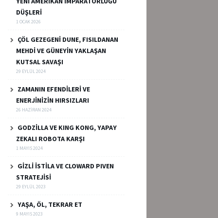
YENİ AMERİKAN İMPARATORLUĞU
DÜŞLERİ
1 OCAK 2026
ÇÖL GEZEGENİ DUNE, FISILDANAN
MEHDİ VE GÜNEYİN YAKLAŞAN
KUTSAL SAVAŞI
29 EYLÜL 2024
ZAMANIN EFENDİLERİ VE
ENERJİNİZİN HIRSIZLARI
26 HAZIRAN 2024
GODZİLLA VE KING KONG, YAPAY
ZEKALI ROBOTA KARŞI
1 MAYIS 2024
GİZLİ İSTİLA VE CLOWARD PIVEN
STRATEJİSİ
29 EYLÜL 2023
YAŞA, ÖL, TEKRAR ET
9 MAYIS 2023