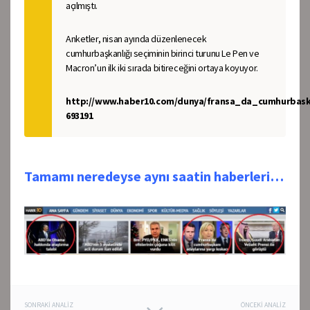
açılmıştı.
Anketler, nisan ayında düzenlenecek
cumhurbaşkanlığı seçiminin birinci turunu Le Pen ve
Macron’un ilk iki sırada bitireceğini ortaya koyuyor.
http://www.haber10.com/dunya/fransa_da_cumhurbaska
693191
Tamamı neredeyse aynı saatin haberleri…
SONRAKI ANALIZ
ÖNCEKI ANALIZ