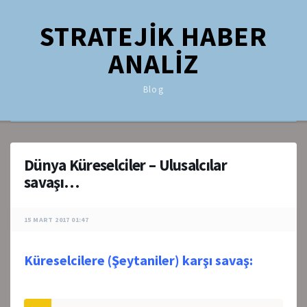
STRATEJİK HABER
ANALİZ
Blog
Dünya Küreselciler – Ulusalcılar
savaşı…
15 MART 2017 01:47
Küreselcilere (Şeytaniler) karşı savaş: