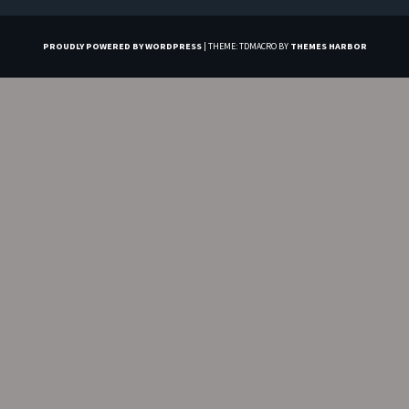
PROUDLY POWERED BY WORDPRESS
|
THEME: TDMACRO BY
THEMES HARBOR