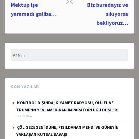
Post
Mektup işe
Biz buradayız ve
navigation
yaramadı galiba…
sıkıyorsa
bekliyoruz…
Arama:
SON YAZILAR
KONTROL DIŞINDA, KIYAMET RADYOSU, ÖLÜ EL VE
TRUMP’IN YENİ AMERİKAN İMPARATORLUĞU DÜŞLERİ
1 OCAK 2026
ÇÖL GEZEGENİ DUNE, FISILDANAN MEHDİ VE GÜNEYİN
YAKLAŞAN KUTSAL SAVAŞI