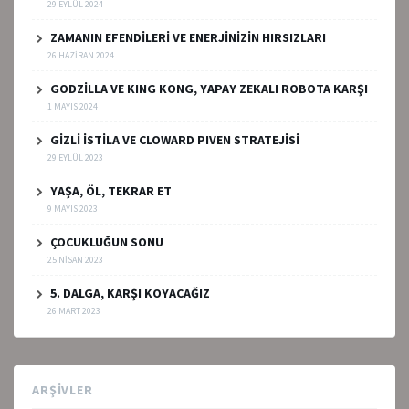
29 EYLÜL 2024
ZAMANIN EFENDİLERİ VE ENERJİNİZİN HIRSIZLARI
26 HAZIRAN 2024
GODZİLLA VE KING KONG, YAPAY ZEKALI ROBOTA KARŞI
1 MAYIS 2024
GİZLİ İSTİLA VE CLOWARD PIVEN STRATEJİSİ
29 EYLÜL 2023
YAŞA, ÖL, TEKRAR ET
9 MAYIS 2023
ÇOCUKLUĞUN SONU
25 NISAN 2023
5. DALGA, KARŞI KOYACAĞIZ
26 MART 2023
ARŞIVLER