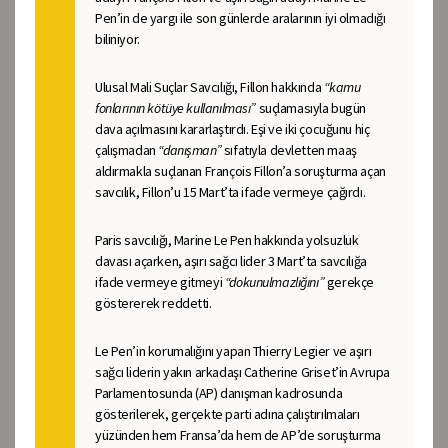
Pen’in de yargı ile son günlerde aralarının iyi olmadığı
biliniyor.
Ulusal Mali Suçlar Savcılığı, Fillon hakkında
“kamu
fonlarının kötüye kullanılması”
suçlamasıyla bugün
dava açılmasını kararlaştırdı. Eşi ve iki çocuğunu hiç
çalışmadan
“danışman”
sıfatıyla devletten maaş
aldırmakla suçlanan François Fillon’a soruşturma açan
savcılık, Fillon’u 15 Mart’ta ifade vermeye çağırdı.
Paris savcılığı, Marine Le Pen hakkında yolsuzluk
davası açarken, aşırı sağcı lider 3 Mart’ta savcılığa
ifade vermeye gitmeyi
“dokunulmazlığını”
gerekçe
göstererek reddetti.
Le Pen’in korumalığını yapan Thierry Legier ve aşırı
sağcı liderin yakın arkadaşı Catherine Griset’in Avrupa
Parlamentosunda (AP) danışman kadrosunda
gösterilerek, gerçekte parti adına çalıştırılmaları
yüzünden hem Fransa’da hem de AP’de soruşturma