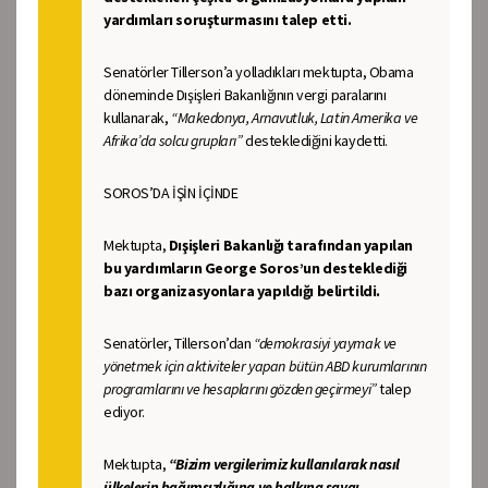
yardımları soruşturmasını talep etti.
Senatörler Tillerson’a yolladıkları mektupta, Obama
döneminde Dışişleri Bakanlığının vergi paralarını
kullanarak,
“Makedonya, Arnavutluk, Latin Amerika ve
Afrika’da solcu grupları”
desteklediğini kaydetti.
SOROS’DA İŞİN İÇİNDE
Mektupta,
Dışişleri Bakanlığı tarafından yapılan
bu yardımların George Soros’un desteklediği
bazı organizasyonlara yapıldığı belirtildi.
Senatörler, Tillerson’dan
“demokrasiyi yaymak ve
yönetmek için aktiviteler yapan bütün ABD kurumlarının
programlarını ve hesaplarını gözden geçirmeyi”
talep
ediyor.
Mektupta,
“Bizim vergilerimiz kullanılarak nasıl
ülkelerin bağımsızlığına ve halkına saygı