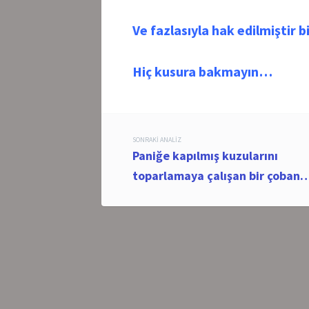
Ve fazlasıyla hak edilmiştir b
Hiç kusura bakmayın…
Post
SONRAKI ANALIZ
Paniğe kapılmış kuzularını
navigation
toparlamaya çalışan bir çoban