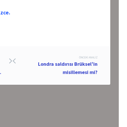
izce.
ÖNCEKI ANALIZ
Londra saldırısı Brüksel’in
…
misillemesi mi?