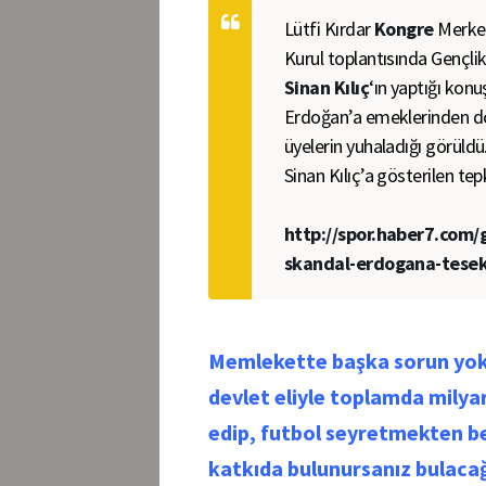
Lütfi Kırdar
Kongre
Merkez
Kurul toplantısında Gençli
Sinan Kılıç
‘ın yaptığı ko
Erdoğan’a emeklerinden do
üyelerin yuhaladığı görüldü
Sinan Kılıç’a gösterilen tep
http://spor.haber7.com
skandal-erdogana-tesek
Memlekette başka sorun yokm
devlet eliyle toplamda milyar
edip, futbol seyretmekten be
katkıda bulunursanız bulacağı