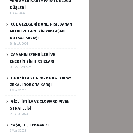
YENİ AMERİKAN İMPARATORLUĞU
DÜŞLERİ
1 OCAK 2026
ÇÖL GEZEGENİ DUNE, FISILDANAN
MEHDİ VE GÜNEYİN YAKLAŞAN
KUTSAL SAVAŞI
29 EYLÜL 2024
ZAMANIN EFENDİLERİ VE
ENERJİNİZİN HIRSIZLARI
26 HAZIRAN 2024
GODZİLLA VE KING KONG, YAPAY
ZEKALI ROBOTA KARŞI
1 MAYIS 2024
GİZLİ İSTİLA VE CLOWARD PIVEN
STRATEJİSİ
29 EYLÜL 2023
YAŞA, ÖL, TEKRAR ET
9 MAYIS 2023