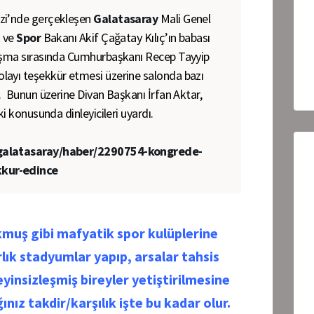
i’nde gerçekleşen
Galatasaray
Mali Genel
k ve
Spor
Bakanı Akif Çağatay Kılıç’ın babası
nuşma sırasında Cumhurbaşkanı Recep Tayyip
layı teşekkür etmesi üzerine salonda bazı
. Bunun üzerine Divan Başkanı İrfan Aktar,
ki konusunda dinleyicileri uyardı.
/galatasaray/haber/2290754-kongrede-
kur-edince
uş gibi mafyatik spor kulüplerine
lık stadyumlar yapıp, arsalar tahsis
yinsizleşmiş bireyler yetiştirilmesine
nız takdir/karşılık işte bu kadar olur.