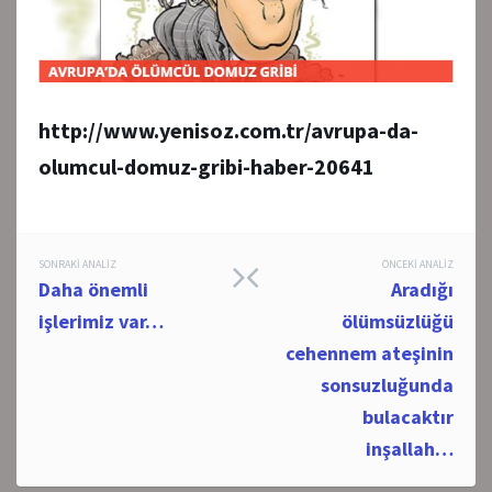
http://www.yenisoz.com.tr/avrupa-da-
olumcul-domuz-gribi-haber-20641
Post
SONRAKI ANALIZ
ÖNCEKI ANALIZ
Daha önemli
Aradığı
navigation
işlerimiz var…
ölümsüzlüğü
cehennem ateşinin
sonsuzluğunda
bulacaktır
inşallah…