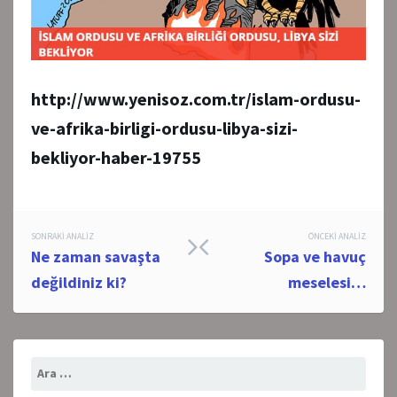
http://www.yenisoz.com.tr/islam-ordusu-
ve-afrika-birligi-ordusu-libya-sizi-
bekliyor-haber-19755
Post
SONRAKI ANALIZ
ÖNCEKI ANALIZ
Ne zaman savaşta
Sopa ve havuç
navigation
değildiniz ki?
meselesi…
Arama: