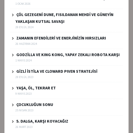
1 OCAK 2026
ÇÖL GEZEGENİ DUNE, FISILDANAN MEHDİ VE GÜNEYİN
YAKLAŞAN KUTSAL SAVAŞI
29 EYLÜL 2024
ZAMANIN EFENDİLERİ VE ENERJİNİZİN HIRSIZLARI
26 HAZIRAN 2024
GODZİLLA VE KING KONG, YAPAY ZEKALI ROBOTA KARŞI
1 MAYIS 2024
GİZLİ İSTİLA VE CLOWARD PIVEN STRATEJİSİ
29 EYLÜL 2023
YAŞA, ÖL, TEKRAR ET
9 MAYIS 2023
ÇOCUKLUĞUN SONU
25 NISAN 2023
5. DALGA, KARŞI KOYACAĞIZ
26 MART 2023