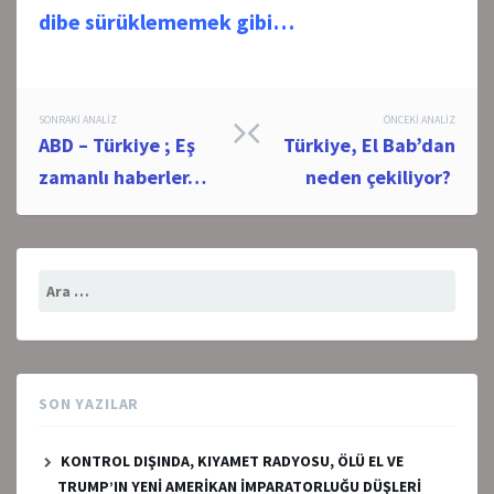
dibe sürüklememek gibi…
Post
SONRAKI ANALIZ
ÖNCEKI ANALIZ
ABD – Türkiye ; Eş
Türkiye, El Bab’dan
navigation
zamanlı haberler…
neden çekiliyor?
Arama:
SON YAZILAR
KONTROL DIŞINDA, KIYAMET RADYOSU, ÖLÜ EL VE
TRUMP’IN YENİ AMERİKAN İMPARATORLUĞU DÜŞLERİ