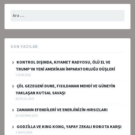
Arama:
SON YAZILAR
KONTROL DIŞINDA, KIYAMET RADYOSU, ÖLÜ EL VE
TRUMP’IN YENİ AMERİKAN İMPARATORLUĞU DÜŞLERİ
1 OCAK 2026
ÇÖL GEZEGENİ DUNE, FISILDANAN MEHDİ VE GÜNEYİN
YAKLAŞAN KUTSAL SAVAŞI
29 EYLÜL 2024
ZAMANIN EFENDİLERİ VE ENERJİNİZİN HIRSIZLARI
26 HAZIRAN 2024
GODZİLLA VE KING KONG, YAPAY ZEKALI ROBOTA KARŞI
1 MAYIS 2024