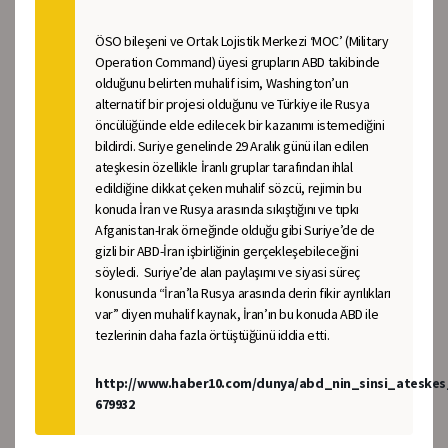
ÖSO bileşeni ve Ortak Lojistik Merkezi ‘MOC’ (Military
Operation Command) üyesi grupların ABD takibinde
olduğunu belirten muhalif isim, Washington’un
alternatif bir projesi olduğunu ve Türkiye ile Rusya
öncülüğünde elde edilecek bir kazanımı istemediğini
bildirdi. Suriye genelinde 29 Aralık günü ilan edilen
ateşkesin özellikle İranlı gruplar tarafından ihlal
edildiğine dikkat çeken muhalif sözcü, rejimin bu
konuda İran ve Rusya arasında sıkıştığını ve tıpkı
Afganistan-Irak örneğinde olduğu gibi Suriye’de de
gizli bir ABD-İran işbirliğinin gerçekleşebileceğini
söyledi. Suriye’de alan paylaşımı ve siyasi süreç
konusunda “İran’la Rusya arasında derin fikir ayrılıkları
var” diyen muhalif kaynak, İran’ın bu konuda ABD ile
tezlerinin daha fazla örtüştüğünü iddia etti.
http://www.haber10.com/dunya/abd_nin_sinsi_ateskes
679932