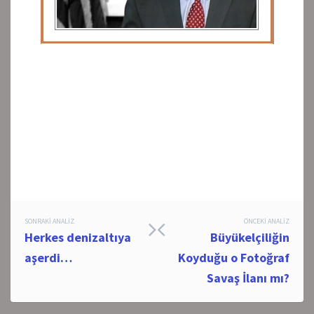
Post
SONRAKI ANALIZ
ÖNCEKI ANALIZ
Herkes denizaltıya
Büyükelçiliğin
navigation
aşerdi…
Koyduğu o Fotoğraf
Savaş İlanı mı?