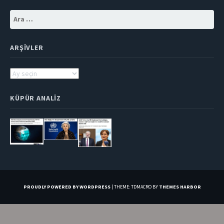
Arama:
ARŞIVLER
Arşivler
KÜPÜR ANALIZ
PROUDLY POWERED BY WORDPRESS
|
THEME: TDMACRO BY
THEMES HARBOR