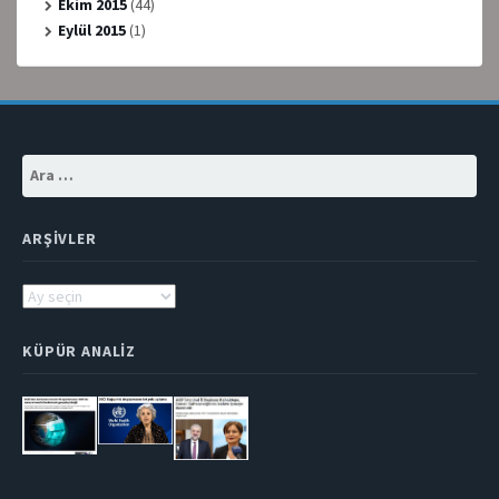
Ekim 2015
(44)
Eylül 2015
(1)
Arama:
ARŞIVLER
Arşivler
KÜPÜR ANALIZ