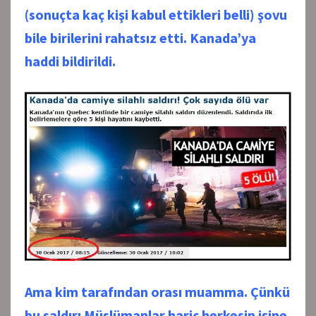
(sonuçta kaç kişi kabul ettikleri belli) şovu
bile birilerini rahatsız etti. Kanada’ya
haddi bildirildi.
Ama kim tarafından orası muamma. Çünkü
bu saldırı Müslümanlar hariç herkesin işine