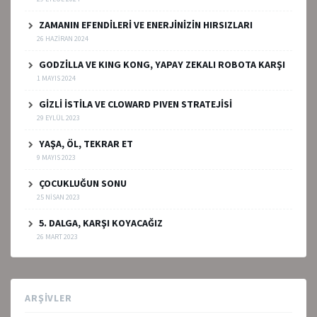
ZAMANIN EFENDİLERİ VE ENERJİNİZİN HIRSIZLARI
26 HAZIRAN 2024
GODZİLLA VE KING KONG, YAPAY ZEKALI ROBOTA KARŞI
1 MAYIS 2024
GİZLİ İSTİLA VE CLOWARD PIVEN STRATEJİSİ
29 EYLÜL 2023
YAŞA, ÖL, TEKRAR ET
9 MAYIS 2023
ÇOCUKLUĞUN SONU
25 NISAN 2023
5. DALGA, KARŞI KOYACAĞIZ
26 MART 2023
ARŞIVLER