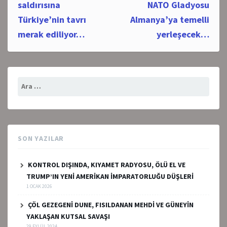
navigation
saldırısına
NATO Gladyosu
Türkiye’nin tavrı
Almanya’ya temelli
merak ediliyor…
yerleşecek…
Arama:
SON YAZILAR
KONTROL DIŞINDA, KIYAMET RADYOSU, ÖLÜ EL VE
TRUMP’IN YENİ AMERİKAN İMPARATORLUĞU DÜŞLERİ
1 OCAK 2026
ÇÖL GEZEGENİ DUNE, FISILDANAN MEHDİ VE GÜNEYİN
YAKLAŞAN KUTSAL SAVAŞI
29 EYLÜL 2024