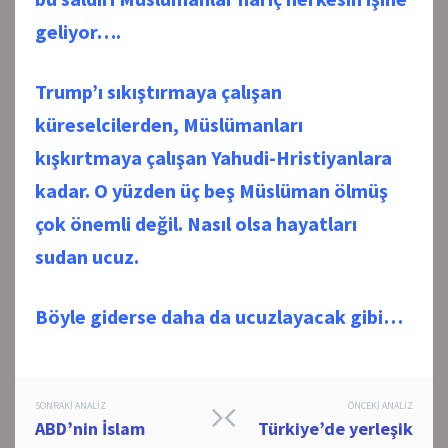
geliyor….
Trump’ı sıkıştırmaya çalışan
küreselcilerden, Müslümanları
kışkırtmaya çalışan Yahudi-Hristiyanlara
kadar. O yüzden üç beş Müslüman ölmüş
çok önemli değil. Nasıl olsa hayatları
sudan ucuz.
Böyle giderse daha da ucuzlayacak gibi…
Post
SONRAKI ANALIZ
ÖNCEKI ANALIZ
ABD’nin İslam
Türkiye’de yerleşik