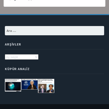
Arama:
ARŞIVLER
Arşivler
KÜPÜR ANALIZ