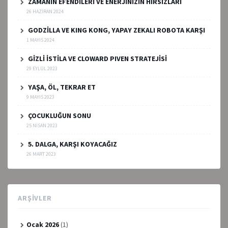
ZAMANIN EFENDİLERİ VE ENERJİNİZİN HIRSIZLARI
26 HAZIRAN 2024
GODZİLLA VE KING KONG, YAPAY ZEKALI ROBOTA KARŞI
1 MAYIS 2024
GİZLİ İSTİLA VE CLOWARD PIVEN STRATEJİSİ
29 EYLÜL 2023
YAŞA, ÖL, TEKRAR ET
9 MAYIS 2023
ÇOCUKLUĞUN SONU
25 NISAN 2023
5. DALGA, KARŞI KOYACAĞIZ
26 MART 2023
ARŞIVLER
Ocak 2026
(1)