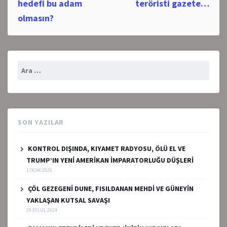
navigation
hedefi bu adam
teröristi gazete…
olmasın?
Arama:
SON YAZILAR
KONTROL DIŞINDA, KIYAMET RADYOSU, ÖLÜ EL VE
TRUMP’IN YENİ AMERİKAN İMPARATORLUĞU DÜŞLERİ
1 OCAK 2026
ÇÖL GEZEGENİ DUNE, FISILDANAN MEHDİ VE GÜNEYİN
YAKLAŞAN KUTSAL SAVAŞI
29 EYLÜL 2024