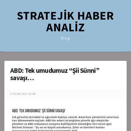
STRATEJİK HABER
ANALİZ
Blog
ABD: Tek umudumuz “Şii Sünni”
savaşı…
3 OCAK 2017 13:00