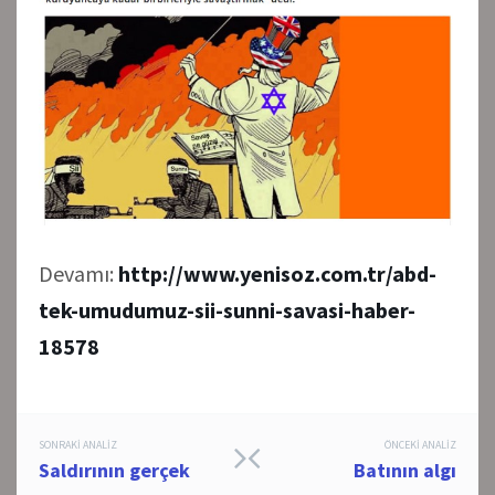
Devamı:
http://www.yenisoz.com.tr/abd-
tek-umudumuz-sii-sunni-savasi-haber-
18578
Post
SONRAKI ANALIZ
ÖNCEKI ANALIZ
Saldırının gerçek
Batının algı