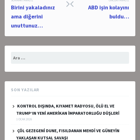
Post
SONRAKI ANALIZ
ÖNCEKI ANALIZ
Birini yakaladınız
ABD işin kolayını
navigation
ama diğerini
buldu…
unuttunuz…
Arama:
SON YAZILAR
KONTROL DIŞINDA, KIYAMET RADYOSU, ÖLÜ EL VE
TRUMP’IN YENİ AMERİKAN İMPARATORLUĞU DÜŞLERİ
1 OCAK 2026
ÇÖL GEZEGENİ DUNE, FISILDANAN MEHDİ VE GÜNEYİN
YAKLAŞAN KUTSAL SAVAŞI