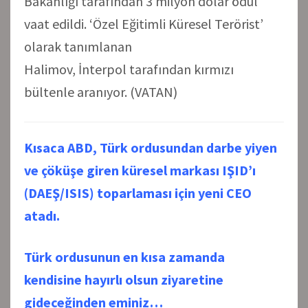
Bakanlığı tarafından 3 milyon dolar ödül
vaat edildi. ‘Özel Eğitimli Küresel Terörist’
olarak tanımlanan
Halimov, İnterpol tarafından kırmızı
bültenle aranıyor. (VATAN)
Kısaca ABD, Türk ordusundan darbe yiyen
ve çöküşe giren küresel markası IŞID’ı
(DAEŞ/ISIS) toparlaması için yeni CEO
atadı.
Türk ordusunun en kısa zamanda
kendisine hayırlı olsun ziyaretine
gideceğinden eminiz…