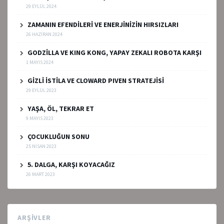
29 EYLÜL 2024
ZAMANIN EFENDİLERİ VE ENERJİNİZİN HIRSIZLARI
26 HAZIRAN 2024
GODZİLLA VE KING KONG, YAPAY ZEKALI ROBOTA KARŞI
1 MAYIS 2024
GİZLİ İSTİLA VE CLOWARD PIVEN STRATEJİSİ
29 EYLÜL 2023
YAŞA, ÖL, TEKRAR ET
9 MAYIS 2023
ÇOCUKLUĞUN SONU
25 NISAN 2023
5. DALGA, KARŞI KOYACAĞIZ
26 MART 2023
ARŞIVLER