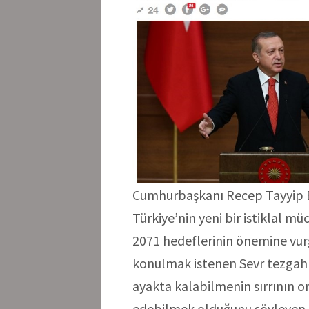
Cumhurbaşkanı Recep Tayyip E
Türkiye’nin yeni bir istiklal mü
2071 hedeflerinin önemine vu
konulmak istenen Sevr tezgahın
ayakta kalabilmenin sırrının ort
edebilmek olduğunu söyleyen E