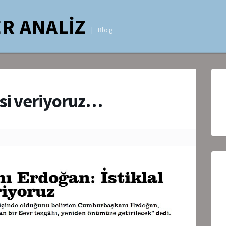
R ANALİZ
Blog
esi veriyoruz…