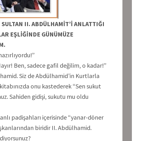
SULTAN II. ABDÜLHAMİT’İ ANLATTIĞI
LAR EŞLİĞİNDE GÜNÜMÜZE
M.
azırlıyordu!”
yır! Ben, sadece gafil değilim, o kadar!”
lhamid. Siz de Abdülhamid’in Kurtlarla
i kitabınızda onu kastederek “Sen sukut
unuz. Sahiden gidişi, sukutu mu oldu
anlı padişahları içerisinde “yanar-döner
kanlarından biridir II. Abdülhamid.
ediyorsunuz?