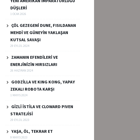
YENİ AMERİKAN İMPARATORLUĞU
DÜŞLERİ
1 OCAK 2026
ÇÖL GEZEGENİ DUNE, FISILDANAN
MEHDİ VE GÜNEYİN YAKLAŞAN
KUTSAL SAVAŞI
29 EYLÜL 2024
ZAMANIN EFENDİLERİ VE
ENERJİNİZİN HIRSIZLARI
26 HAZIRAN 2024
GODZİLLA VE KING KONG, YAPAY
ZEKALI ROBOTA KARŞI
1 MAYIS 2024
GİZLİ İSTİLA VE CLOWARD PIVEN
STRATEJİSİ
29 EYLÜL 2023
YAŞA, ÖL, TEKRAR ET
9 MAYIS 2023