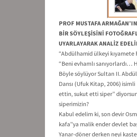
PROF MUSTAFA ARMAĞAN’IN 
BİR SÖYLEŞİSİNİ FOTOĞRAF
UYARLAYARAK ANALİZ EDELİ
“Abdülhamid ülkeyi kıyamete h
“Beni evhamlı sanıyorlardı… Ha
Böyle söylüyor Sultan II. Abdü
Dansı (Ufuk Kitap, 2006) isiml
ettin, sukut etti siper” diyors
siperimizin?
Kabul edelim ki, son devir Osm
kafa”ya malik ender devlet baş
Yanar-döner derken neyi kast