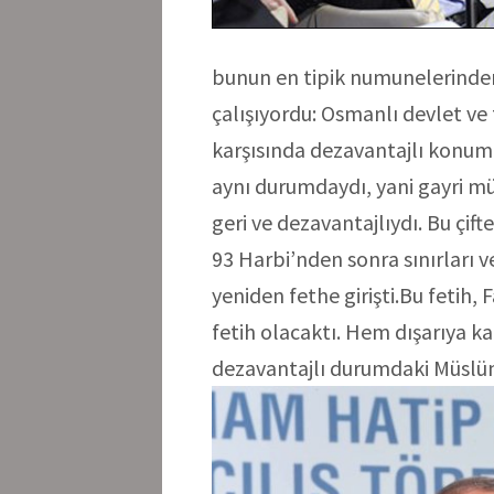
bunun en tipik numunelerinden
çalışıyordu: Osmanlı devlet v
karşısında dezavantajlı konum
aynı durumdaydı, yani gayri mü
geri ve dezavantajlıydı. Bu çif
93 Harbi’nden sonra sınırları ve
yeniden fethe girişti.Bu fetih, F
fetih olacaktı. Hem dışarıya k
dezavantajlı durumdaki Müslüm