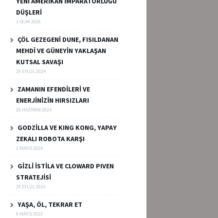
YENİ AMERİKAN İMPARATORLUĞU
DÜŞLERİ
1 OCAK 2026
ÇÖL GEZEGENİ DUNE, FISILDANAN
MEHDİ VE GÜNEYİN YAKLAŞAN
KUTSAL SAVAŞI
29 EYLÜL 2024
ZAMANIN EFENDİLERİ VE
ENERJİNİZİN HIRSIZLARI
26 HAZIRAN 2024
GODZİLLA VE KING KONG, YAPAY
ZEKALI ROBOTA KARŞI
1 MAYIS 2024
GİZLİ İSTİLA VE CLOWARD PIVEN
STRATEJİSİ
29 EYLÜL 2023
YAŞA, ÖL, TEKRAR ET
9 MAYIS 2023