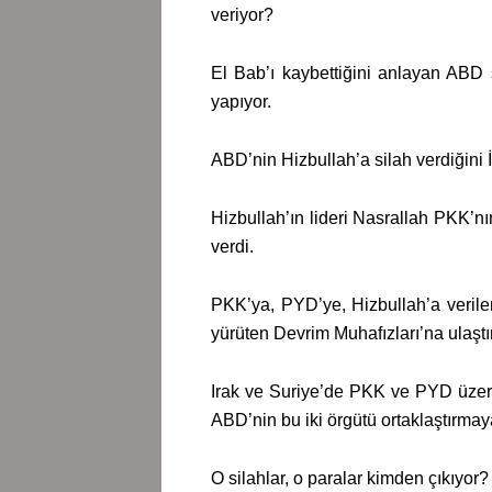
veriyor?
El Bab’ı kaybettiğini anlayan AB
yapıyor.
ABD’nin Hizbullah’a silah verdiğini 
Hizbullah’ın lideri Nasrallah PKK’nın
verdi.
PKK’ya, PYD’ye, Hizbullah’a verilen
yürüten Devrim Muhafızları’na ulaştırı
Irak ve Suriye’de PKK ve PYD üzeri
ABD’nin bu iki örgütü ortaklaştırmaya
O silahlar, o paralar kimden çıkıyor?