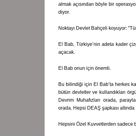
almak açısından böyle bir operasyon
diyor.
Noktayı Devlet Bahçeli koyuyor: “Tür
El Bab, Türkiye’nin adeta kader çizgi
açacak.
El Bab onun için önemli.
Bu bilindiği için El Bab’ta herkes k
bütün devletler ve kullandıkları ör
Devrim Muhafızları orada, parayla 
orada. Hepsi DEAŞ şapkası altında Tü
Hepsini Özel Kuvvetlerden sadece b