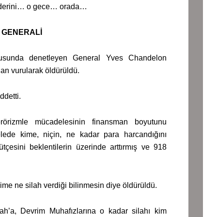
kaderini… o gece… orada…
 GENERALİ
nusunda denetleyen General Yves Chandelon
an vurularak öldürüldü.
ddetti.
rörizmle mücadelesinin finansman boyutunu
elede kime, niçin, ne kadar para harcandığını
çesini beklentilerin üzerinde arttırmış ve 918
me ne silah verdiği bilinmesin diye öldürüldü.
h’a, Devrim Muhafızlarına o kadar silahı kim