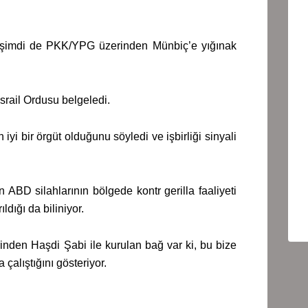
D şimdi de PKK/YPG üzerinden Münbiç’e yığınak
İsrail Ordusu belgeledi.
 iyi bir örgüt olduğunu söyledi ve işbirliği sinyali
 ABD silahlarının bölgede kontr gerilla faaliyeti
ldığı da biliniyor.
nden Haşdi Şabi ile kurulan bağ var ki, bu bize
 çalıştığını gösteriyor.