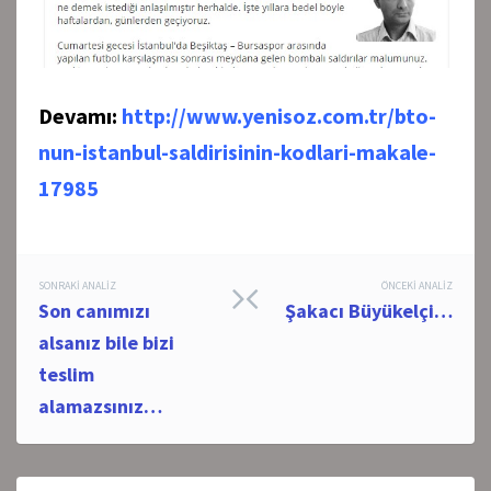
Devamı:
http://www.yenisoz.com.tr/bto-
nun-istanbul-saldirisinin-kodlari-makale-
17985
Post
SONRAKI ANALIZ
ÖNCEKI ANALIZ
Son canımızı
Şakacı Büyükelçi…
navigation
alsanız bile bizi
teslim
alamazsınız…