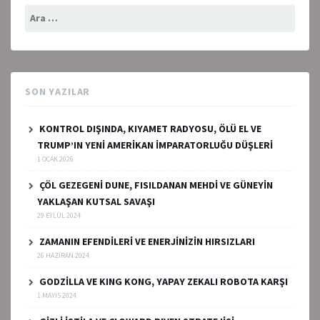
Arama:
SON YAZILAR
KONTROL DIŞINDA, KIYAMET RADYOSU, ÖLÜ EL VE
TRUMP’IN YENİ AMERİKAN İMPARATORLUĞU DÜŞLERİ
1 OCAK 2026
ÇÖL GEZEGENİ DUNE, FISILDANAN MEHDİ VE GÜNEYİN
YAKLAŞAN KUTSAL SAVAŞI
29 EYLÜL 2024
ZAMANIN EFENDİLERİ VE ENERJİNİZİN HIRSIZLARI
26 HAZIRAN 2024
GODZİLLA VE KING KONG, YAPAY ZEKALI ROBOTA KARŞI
1 MAYIS 2024