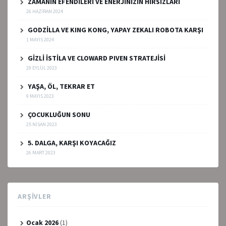
ZAMANIN EFENDİLERİ VE ENERJİNİZİN HIRSIZLARI
26 HAZIRAN 2024
GODZİLLA VE KING KONG, YAPAY ZEKALI ROBOTA KARŞI
1 MAYIS 2024
GİZLİ İSTİLA VE CLOWARD PIVEN STRATEJİSİ
29 EYLÜL 2023
YAŞA, ÖL, TEKRAR ET
9 MAYIS 2023
ÇOCUKLUĞUN SONU
25 NISAN 2023
5. DALGA, KARŞI KOYACAĞIZ
26 MART 2023
ARŞIVLER
Ocak 2026
(1)