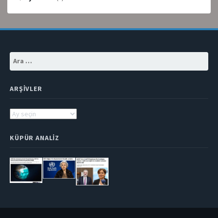
Arama:
ARŞIVLER
Arşivler
KÜPÜR ANALIZ