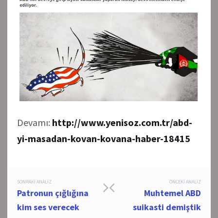
Devamı:
http://www.yenisoz.com.tr/abd-
yi-masadan-kovan-kovana-haber-18415
Post
SONRAKI ANALIZ
ÖNCEKI ANALIZ
Patronun çığlığına
Muhtemel ABD
navigation
kim ses verecek
suikasti demiştik