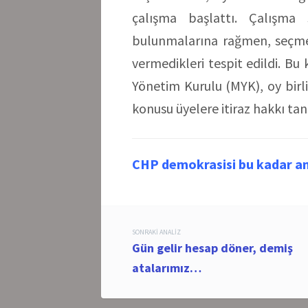
çalışma başlattı. Çalışma
bulunmalarına rağmen, seçmen
vermedikleri tespit edildi. Bu k
Yönetim Kurulu (MYK), oy birliği
konusu üyelere itiraz hakkı tan
CHP demokrasisi bu kadar a
Post
SONRAKI ANALIZ
Gün gelir hesap döner, demiş
navigation
atalarımız…