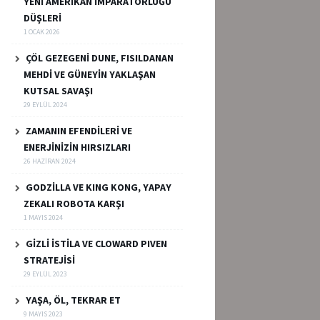
YENİ AMERİKAN İMPARATORLUĞU
DÜŞLERİ
1 OCAK 2026
ÇÖL GEZEGENİ DUNE, FISILDANAN
MEHDİ VE GÜNEYİN YAKLAŞAN
KUTSAL SAVAŞI
29 EYLÜL 2024
ZAMANIN EFENDİLERİ VE
ENERJİNİZİN HIRSIZLARI
26 HAZIRAN 2024
GODZİLLA VE KING KONG, YAPAY
ZEKALI ROBOTA KARŞI
1 MAYIS 2024
GİZLİ İSTİLA VE CLOWARD PIVEN
STRATEJİSİ
29 EYLÜL 2023
YAŞA, ÖL, TEKRAR ET
9 MAYIS 2023