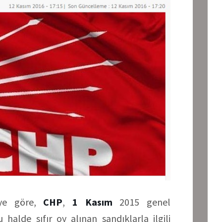
iye göre,
CHP
,
1 Kasım
2015 genel
 halde sıfır oy alınan sandıklarla ilgili