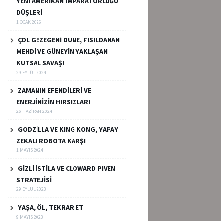
YENİ AMERİKAN İMPARATORLUĞU
DÜŞLERİ
1 OCAK 2026
ÇÖL GEZEGENİ DUNE, FISILDANAN
MEHDİ VE GÜNEYİN YAKLAŞAN
KUTSAL SAVAŞI
29 EYLÜL 2024
ZAMANIN EFENDİLERİ VE
ENERJİNİZİN HIRSIZLARI
26 HAZIRAN 2024
GODZİLLA VE KING KONG, YAPAY
ZEKALI ROBOTA KARŞI
1 MAYIS 2024
GİZLİ İSTİLA VE CLOWARD PIVEN
STRATEJİSİ
29 EYLÜL 2023
YAŞA, ÖL, TEKRAR ET
9 MAYIS 2023