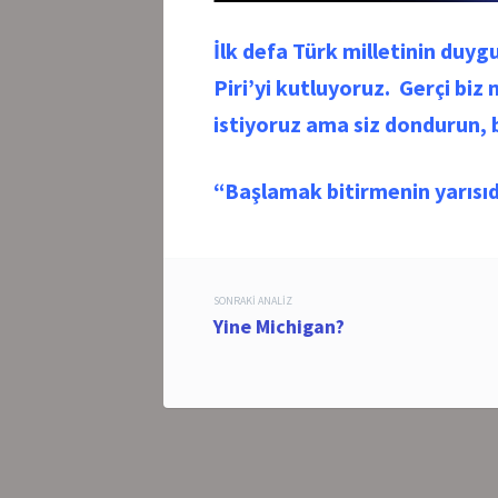
İlk defa Türk milletinin duy
Piri’yi kutluyoruz. Gerçi bi
istiyoruz ama siz dondurun, bi
“Başlamak bitirmenin yarısı
Post
SONRAKI ANALIZ
Yine Michigan?
navigation