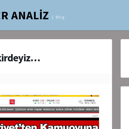
R ANALİZ
Blog
ikirdeyiz…