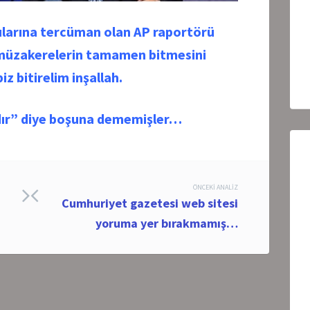
gularına tercüman olan AP raportörü
z müzakerelerin tamamen bitmesini
z bitirelim inşallah.
dır” diye boşuna dememişler…
ÖNCEKI ANALIZ
Cumhuriyet gazetesi web sitesi
yoruma yer bırakmamış…