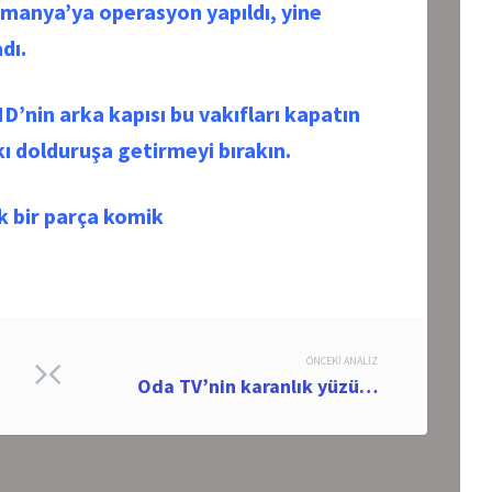
lmanya’ya operasyon yapıldı, yine
dı.
ND’nin arka kapısı bu vakıfları kapatın
kı dolduruşa getirmeyi bırakın.
k bir parça komik
ÖNCEKI ANALIZ
Oda TV’nin karanlık yüzü…