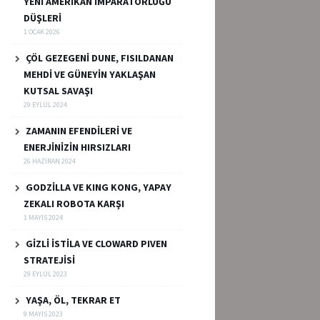
YENİ AMERİKAN İMPARATORLUĞU
DÜŞLERİ
1 OCAK 2026
ÇÖL GEZEGENİ DUNE, FISILDANAN
MEHDİ VE GÜNEYİN YAKLAŞAN
KUTSAL SAVAŞI
29 EYLÜL 2024
ZAMANIN EFENDİLERİ VE
ENERJİNİZİN HIRSIZLARI
26 HAZIRAN 2024
GODZİLLA VE KING KONG, YAPAY
ZEKALI ROBOTA KARŞI
1 MAYIS 2024
GİZLİ İSTİLA VE CLOWARD PIVEN
STRATEJİSİ
29 EYLÜL 2023
YAŞA, ÖL, TEKRAR ET
9 MAYIS 2023