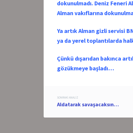
dokunulmadı. Deniz Feneri A
Alman vakıflarına dokunulma
Ya artık Alman gizli servisi B
ya da yerel toplantılarda hal
Çünkü dışarıdan bakınca artı
gözükmeye başladı…
Post
SONRAKI ANALIZ
Aldatarak savaşacaksın…
navigation