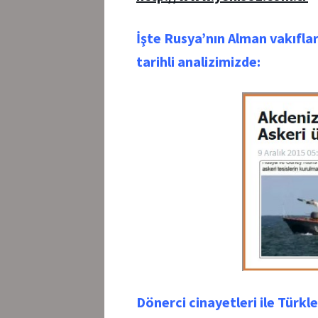
İşte Rusya’nın Alman vakıflar
tarihli analizimizde:
Dönerci cinayetleri ile Türkle