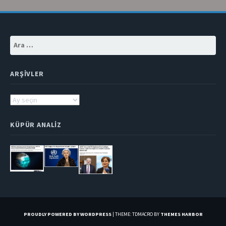
Arama:
ARŞIVLER
Arşivler
KÜPÜR ANALIZ
PROUDLY POWERED BY WORDPRESS
|
THEME: TDMACRO BY
THEMES HARBOR