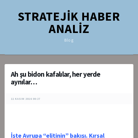
STRATEJİK HABER
ANALİZ
Blog
Ah şu bidon kafalılar, her yerde
aynılar…
11 KASIM 2016 00:27
İşte Avrupa “elitinin” bakışı. Kırsal