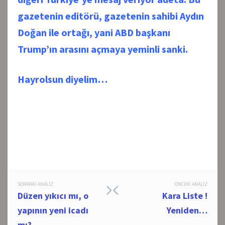
gazetenin editörü, gazetenin sahibi Aydın
Doğan ile ortağı, yani ABD başkanı
Trump’ın arasını açmaya yeminli sanki.
Hayrolsun diyelim…
Post
SONRAKI ANALIZ
ÖNCEKI ANALIZ
Düzen yıkıcı mı, o
Kara Liste !
navigation
yapının yeni icadı
Yeniden…
mı?