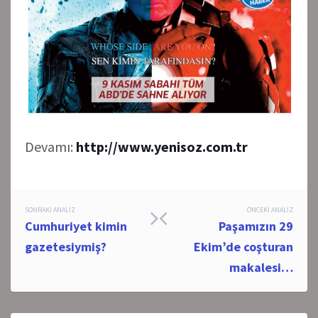
Devamı:
http://www.yenisoz.com.tr
Post
SONRAKI ANALIZ
ÖNCEKI ANALIZ
Cumhuriyet kimin
Paşamızın 29
navigation
gazetesiymiş?
Ekim’de coşturan
makalesi…