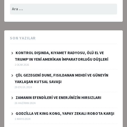
Arama:
SON YAZILAR
KONTROL DIŞINDA, KIYAMET RADYOSU, ÖLÜ EL VE
TRUMP’IN YENİ AMERİKAN İMPARATORLUĞU DÜŞLERİ
1 OCAK 2026
ÇÖL GEZEGENİ DUNE, FISILDANAN MEHDİ VE GÜNEYİN
YAKLAŞAN KUTSAL SAVAŞI
29 EYLÜL 2024
ZAMANIN EFENDİLERİ VE ENERJİNİZİN HIRSIZLARI
26 HAZIRAN 2024
GODZİLLA VE KING KONG, YAPAY ZEKALI ROBOTA KARŞI
1 MAYIS 2024