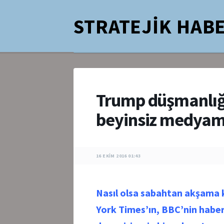
STRATEJİK HABE
Trump düşmanlığ
beyinsiz medya
16 EKIM 2016 01:43
Nasıl olsa sabahtan akşama 
York Times’ın, BBC’nin haber