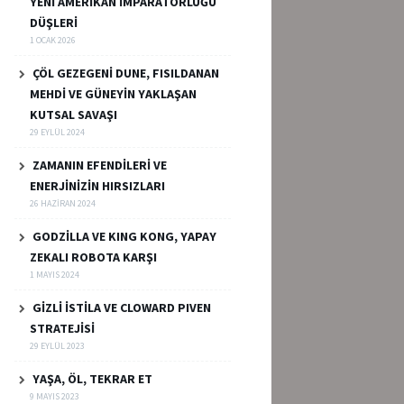
YENİ AMERİKAN İMPARATORLUĞU
DÜŞLERİ
1 OCAK 2026
ÇÖL GEZEGENİ DUNE, FISILDANAN
MEHDİ VE GÜNEYİN YAKLAŞAN
KUTSAL SAVAŞI
29 EYLÜL 2024
ZAMANIN EFENDİLERİ VE
ENERJİNİZİN HIRSIZLARI
26 HAZIRAN 2024
GODZİLLA VE KING KONG, YAPAY
ZEKALI ROBOTA KARŞI
1 MAYIS 2024
GİZLİ İSTİLA VE CLOWARD PIVEN
STRATEJİSİ
29 EYLÜL 2023
YAŞA, ÖL, TEKRAR ET
9 MAYIS 2023