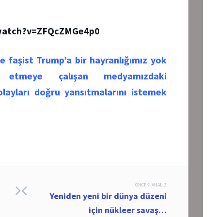
/watch?v=ZFQcZMGe4p0
e faşist Trump’a bir hayranlığımız yok
tmeye çalışan medyamızdaki
olayları doğru yansıtmalarını istemek
ÖNCEKI ANALIZ
Yeniden yeni bir dünya düzeni
için nükleer savaş…