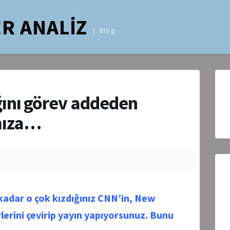
R ANALİZ
Blog
ını görev addeden
mıza…
kadar o çok kızdığınız CNN’in, New
lerini çevirip yayın yapıyorsunuz. Bunu