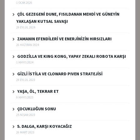
1 OCAK 2026
ÇÖL GEZEGENİ DUNE, FISILDANAN MEHDİ VE GÜNEYİN
YAKLAŞAN KUTSAL SAVAŞI
29 EYLÜL 2024
ZAMANIN EFENDİLERİ VE ENERJİNİZİN HIRSIZLARI
26 HAZIRAN 2024
GODZİLLA VE KING KONG, YAPAY ZEKALI ROBOTA KARŞI
1 MAYIS 2024
GİZLİ İSTİLA VE CLOWARD PIVEN STRATEJİSİ
29 EYLÜL 2023
YAŞA, ÖL, TEKRAR ET
9 MAYIS 2023
ÇOCUKLUĞUN SONU
25 NISAN 2023
5. DALGA, KARŞI KOYACAĞIZ
26 MART 2023