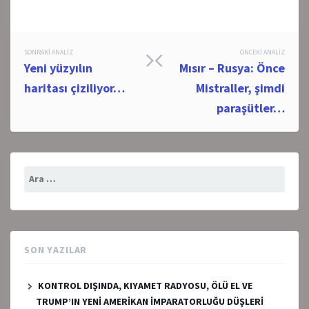
Post
SONRAKI ANALIZ
ÖNCEKI ANALIZ
Yeni yüzyılın
Mısır – Rusya: Önce
navigation
haritası çiziliyor…
Mistraller, şimdi
paraşütler…
Arama:
SON YAZILAR
KONTROL DIŞINDA, KIYAMET RADYOSU, ÖLÜ EL VE
TRUMP’IN YENİ AMERİKAN İMPARATORLUĞU DÜŞLERİ