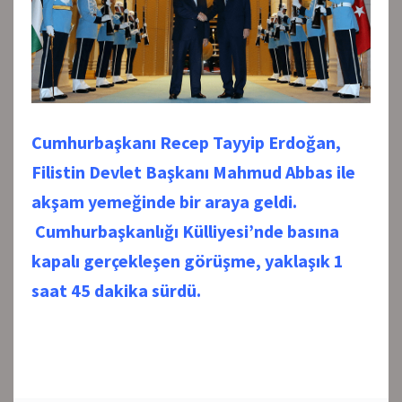
Cumhurbaşkanı Recep Tayyip Erdoğan,
Filistin Devlet Başkanı Mahmud Abbas ile
akşam yemeğinde bir araya geldi.
Cumhurbaşkanlığı Külliyesi’nde basına
kapalı gerçekleşen görüşme, yaklaşık 1
saat 45 dakika sürdü.