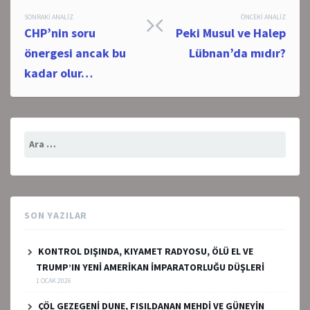
Post
SONRAKI ANALIZ
ÖNCEKI ANALIZ
CHP’nin soru
Peki Musul ve Halep
navigation
önergesi ancak bu
Lübnan’da mıdır?
kadar olur…
Arama:
SON YAZILAR
KONTROL DIŞINDA, KIYAMET RADYOSU, ÖLÜ EL VE
TRUMP’IN YENİ AMERİKAN İMPARATORLUĞU DÜŞLERİ
1 OCAK 2026
ÇÖL GEZEGENİ DUNE, FISILDANAN MEHDİ VE GÜNEYİN