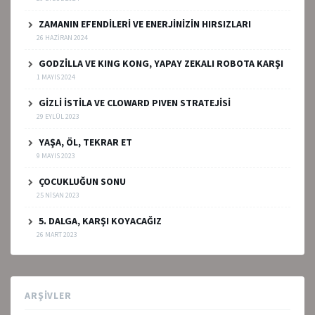
ZAMANIN EFENDİLERİ VE ENERJİNİZİN HIRSIZLARI
26 HAZIRAN 2024
GODZİLLA VE KING KONG, YAPAY ZEKALI ROBOTA KARŞI
1 MAYIS 2024
GİZLİ İSTİLA VE CLOWARD PIVEN STRATEJİSİ
29 EYLÜL 2023
YAŞA, ÖL, TEKRAR ET
9 MAYIS 2023
ÇOCUKLUĞUN SONU
25 NISAN 2023
5. DALGA, KARŞI KOYACAĞIZ
26 MART 2023
ARŞIVLER