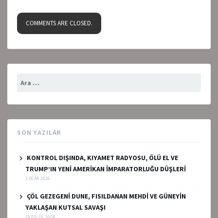
COMMENTS ARE CLOSED.
Arama:
SON YAZILAR
KONTROL DIŞINDA, KIYAMET RADYOSU, ÖLÜ EL VE
TRUMP’IN YENİ AMERİKAN İMPARATORLUĞU DÜŞLERİ
1 OCAK 2026
ÇÖL GEZEGENİ DUNE, FISILDANAN MEHDİ VE GÜNEYİN
YAKLAŞAN KUTSAL SAVAŞI
29 EYLÜL 2024