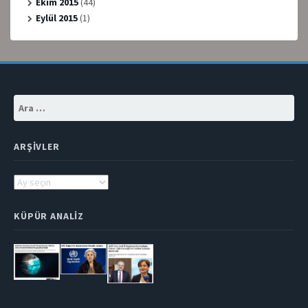
Ekim 2015
(44)
Eylül 2015
(1)
Arama:
ARŞIVLER
Arşivler
KÜPÜR ANALIZ