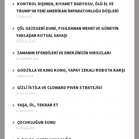
KONTROL DIŞINDA, KIYAMET RADYOSU, ÖLÜ EL VE
TRUMP’IN YENİ AMERİKAN İMPARATORLUĞU DÜŞLERİ
1 OCAK 2026
ÇÖL GEZEGENİ DUNE, FISILDANAN MEHDİ VE GÜNEYİN
YAKLAŞAN KUTSAL SAVAŞI
29 EYLÜL 2024
ZAMANIN EFENDİLERİ VE ENERJİNİZİN HIRSIZLARI
26 HAZIRAN 2024
GODZİLLA VE KING KONG, YAPAY ZEKALI ROBOTA KARŞI
1 MAYIS 2024
GİZLİ İSTİLA VE CLOWARD PIVEN STRATEJİSİ
29 EYLÜL 2023
YAŞA, ÖL, TEKRAR ET
9 MAYIS 2023
ÇOCUKLUĞUN SONU
25 NISAN 2023