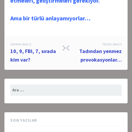
etmeleri, geliştirmeleri gerekiyor.
Ama bir türlü anlayamıyorlar…
Post
SONRAKI ANALIZ
ÖNCEKI ANALIZ
10, 9, FBI, 7, sırada
Tadından yenmez
navigation
kim var?
provokasyonlar…
Arama:
SON YAZILAR