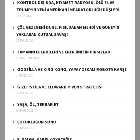
KONTROL DIŞINDA, KIYAMET RADYOSU, ÖLÜ EL VE
TRUMP’IN YENİ AMERİKAN İMPARATORLUĞU DÜŞLERİ
1 OCAK 2026
ÇÖL GEZEGENİ DUNE, FISILDANAN MEHDİ VE GÜNEYİN
YAKLAŞAN KUTSAL SAVAŞI
29 EYLÜL 2024
ZAMANIN EFENDİLERİ VE ENERJİNİZİN HIRSIZLARI
26 HAZIRAN 2024
GODZİLLA VE KING KONG, YAPAY ZEKALI ROBOTA KARŞI
1 MAYIS 2024
GİZLİ İSTİLA VE CLOWARD PIVEN STRATEJİSİ
29 EYLÜL 2023
YAŞA, ÖL, TEKRAR ET
9 MAYIS 2023
ÇOCUKLUĞUN SONU
25 NISAN 2023
5. DALGA, KARŞI KOYACAĞIZ