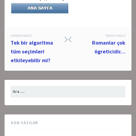
Post
SONRAKI ANALIZ
ÖNCEKI ANALIZ
Tek bir algoritma
Romanlar çok
navigation
tüm seçimleri
ögreticidir…
etkileyebilir mi?
Arama:
SON YAZILAR