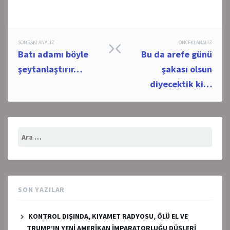
Post
SONRAKI ANALIZ
ÖNCEKI ANALIZ
Batı adamı böyle
Bu da arefe günü
navigation
şeytanlaştırır…
şakası olsun
diyecektik ki…
Arama:
SON YAZILAR
KONTROL DIŞINDA, KIYAMET RADYOSU, ÖLÜ EL VE
TRUMP’IN YENİ AMERİKAN İMPARATORLUĞU DÜŞLERİ