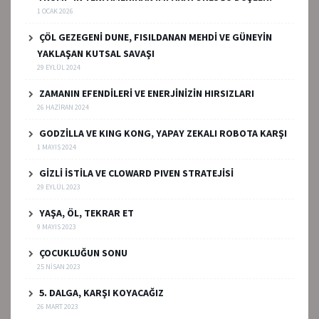
1 OCAK 2026
ÇÖL GEZEGENİ DUNE, FISILDANAN MEHDİ VE GÜNEYİN
YAKLAŞAN KUTSAL SAVAŞI
29 EYLÜL 2024
ZAMANIN EFENDİLERİ VE ENERJİNİZİN HIRSIZLARI
26 HAZIRAN 2024
GODZİLLA VE KING KONG, YAPAY ZEKALI ROBOTA KARŞI
1 MAYIS 2024
GİZLİ İSTİLA VE CLOWARD PIVEN STRATEJİSİ
29 EYLÜL 2023
YAŞA, ÖL, TEKRAR ET
9 MAYIS 2023
ÇOCUKLUĞUN SONU
25 NISAN 2023
5. DALGA, KARŞI KOYACAĞIZ
26 MART 2023