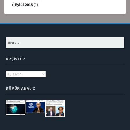
Eylül 2015
(1)
Arama:
ARŞIVLER
Arşivler
KÜPÜR ANALIZ