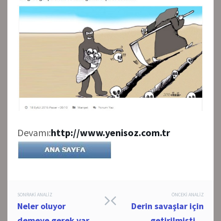
Devamı:
http://www.yenisoz.com.tr
Post
SONRAKI ANALIZ
ÖNCEKI ANALIZ
Neler oluyor
Derin savaşlar için
navigation
demeye gerek var
getirilmişti…