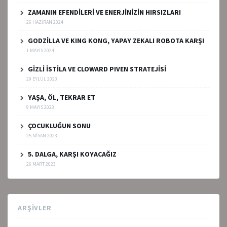
ZAMANIN EFENDİLERİ VE ENERJİNİZİN HIRSIZLARI
26 HAZIRAN 2024
GODZİLLA VE KING KONG, YAPAY ZEKALI ROBOTA KARŞI
1 MAYIS 2024
GİZLİ İSTİLA VE CLOWARD PIVEN STRATEJİSİ
29 EYLÜL 2023
YAŞA, ÖL, TEKRAR ET
9 MAYIS 2023
ÇOCUKLUĞUN SONU
25 NISAN 2023
5. DALGA, KARŞI KOYACAĞIZ
26 MART 2023
ARŞIVLER