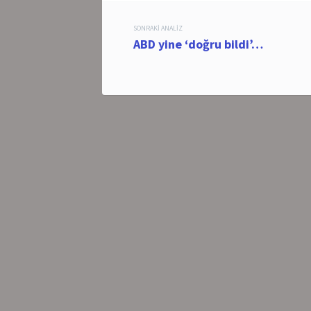
Post
SONRAKI ANALIZ
ABD yine ‘doğru bildi’…
navigation