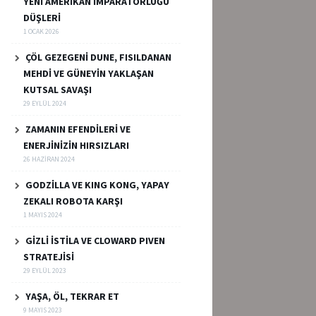
YENİ AMERİKAN İMPARATORLUĞU
DÜŞLERİ
1 OCAK 2026
ÇÖL GEZEGENİ DUNE, FISILDANAN
MEHDİ VE GÜNEYİN YAKLAŞAN
KUTSAL SAVAŞI
29 EYLÜL 2024
ZAMANIN EFENDİLERİ VE
ENERJİNİZİN HIRSIZLARI
26 HAZIRAN 2024
GODZİLLA VE KING KONG, YAPAY
ZEKALI ROBOTA KARŞI
1 MAYIS 2024
GİZLİ İSTİLA VE CLOWARD PIVEN
STRATEJİSİ
29 EYLÜL 2023
YAŞA, ÖL, TEKRAR ET
9 MAYIS 2023