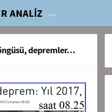
R ANALİZ
Blog
öngüsü, depremler…