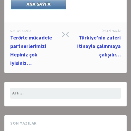
Post
SONRAKI ANALIZ
ÖNCEKI ANALIZ
Terörle mücadele
Türkiye’nin zaferi
navigation
partnerlerimiz!
itinayla çalınmaya
Hepiniz çok
çalışılır…
iyisiniz…
Arama:
SON YAZILAR