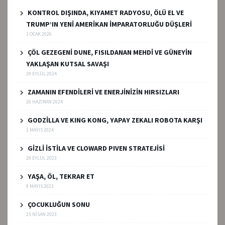
KONTROL DIŞINDA, KIYAMET RADYOSU, ÖLÜ EL VE
TRUMP’IN YENİ AMERİKAN İMPARATORLUĞU DÜŞLERİ
1 OCAK 2026
ÇÖL GEZEGENİ DUNE, FISILDANAN MEHDİ VE GÜNEYİN
YAKLAŞAN KUTSAL SAVAŞI
29 EYLÜL 2024
ZAMANIN EFENDİLERİ VE ENERJİNİZİN HIRSIZLARI
26 HAZIRAN 2024
GODZİLLA VE KING KONG, YAPAY ZEKALI ROBOTA KARŞI
1 MAYIS 2024
GİZLİ İSTİLA VE CLOWARD PIVEN STRATEJİSİ
29 EYLÜL 2023
YAŞA, ÖL, TEKRAR ET
9 MAYIS 2023
ÇOCUKLUĞUN SONU
25 NISAN 2023